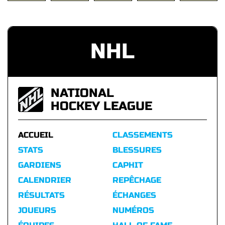
NHL
NATIONAL
HOCKEY LEAGUE
ACCUEIL
CLASSEMENTS
STATS
BLESSURES
GARDIENS
CAPHIT
CALENDRIER
REPÊCHAGE
RÉSULTATS
ÉCHANGES
JOUEURS
NUMÉROS