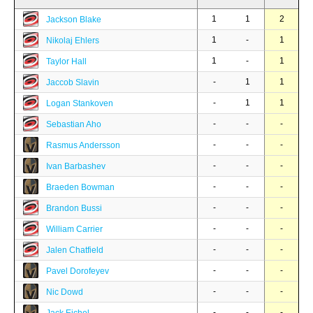
1
1
2
Jackson Blake
1
-
1
Nikolaj Ehlers
1
-
1
Taylor Hall
-
1
1
Jaccob Slavin
-
1
1
Logan Stankoven
-
-
-
Sebastian Aho
-
-
-
Rasmus Andersson
-
-
-
Ivan Barbashev
-
-
-
Braeden Bowman
-
-
-
Brandon Bussi
-
-
-
William Carrier
-
-
-
Jalen Chatfield
-
-
-
Pavel Dorofeyev
-
-
-
Nic Dowd
-
-
-