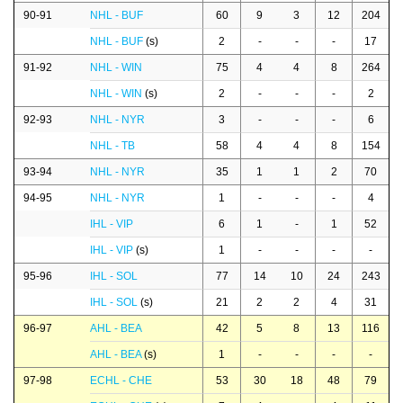
90-91
NHL - BUF
60
9
3
12
204
NHL - BUF
(s)
2
-
-
-
17
91-92
NHL - WIN
75
4
4
8
264
NHL - WIN
(s)
2
-
-
-
2
92-93
NHL - NYR
3
-
-
-
6
NHL - TB
58
4
4
8
154
93-94
NHL - NYR
35
1
1
2
70
94-95
NHL - NYR
1
-
-
-
4
IHL - VIP
6
1
-
1
52
IHL - VIP
(s)
1
-
-
-
-
95-96
IHL - SOL
77
14
10
24
243
IHL - SOL
(s)
21
2
2
4
31
96-97
AHL - BEA
42
5
8
13
116
AHL - BEA
(s)
1
-
-
-
-
97-98
ECHL - CHE
53
30
18
48
79