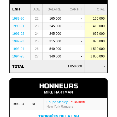
LNH
AGE
SALAIRE
CAP HIT
TOTAL
1989-90
22
165 000
-
165 000
1990-91
23
245 000
-
410 000
1991-92
24
245 000
-
655 000
1992-93
25
315 000
-
970 000
1993-94
26
540 000
-
1 510 000
1994-95
27
340 000
-
1 850 000
TOTAL
1 850 000
-
HONNEURS
MIKE HARTMAN
Coupe Stanley
CHAMPION
1993-94
NHL
New York Rangers
TROPHÉES DE LA LNH