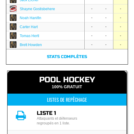
Jack Eichel
-
-
-
Shayne Gostisbehere
-
-
-
Noah Hanifin
-
-
-
Carter Hart
-
-
-
Tomas Hertl
-
-
-
Brett Howden
STATS COMPLÈTES
POOL HOCKEY
100% GRATUIT
LISTES DE REPÊCHAGE
LISTE 1
Attaquants et défenseurs
regroupés en 1 liste.