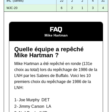
IHL (Series)
22
2
2
4
31
WJC-20
6
2
1
3
4
FAQ
Mike Hartman
Quelle équipe a repêché
Mike Hartman ?
Mike Hartman a été repêché en ronde (131e
choix au total) lors du
repêchage de 1986 de la
LNH
par les Sabres de Buffalo. Voici les 10
premiers choix du repêchage de 1986 de la
LNH:
1-
Joe Murphy
DET
2-
Jimmy Carson
LA