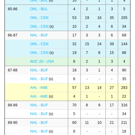
OHL - BUL
(s)
10
-
1
1
9
85-86
OHL - BUL
4
2
1
3
5
OHL - CEN
53
19
16
35
205
OHL - CEN
(s)
10
2
4
6
34
86-87
NHL - BUF
17
3
3
6
69
OHL - CEN
32
15
24
39
144
OHL - CEN
(s)
19
7
8
15
88
WJC-20 - USA
6
2
1
3
4
87-88
NHL - BUF
18
3
1
4
90
NHL - BUF
(s)
6
-
-
-
35
AHL - AME
57
13
14
27
283
AHL - AME
(s)
4
1
-
1
22
88-89
NHL - BUF
70
8
9
17
316
NHL - BUF
(s)
5
-
-
-
34
89-90
NHL - BUF
60
11
10
21
211
NHL - BUF
(s)
6
-
-
-
18