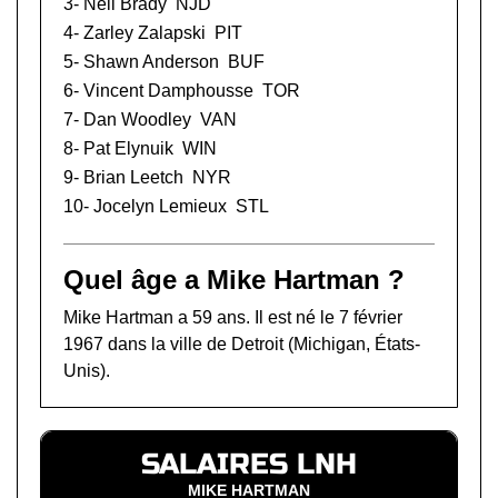
3-
Neil Brady
NJD
4-
Zarley Zalapski
PIT
5-
Shawn Anderson
BUF
6-
Vincent Damphousse
TOR
7-
Dan Woodley
VAN
8-
Pat Elynuik
WIN
9-
Brian Leetch
NYR
10-
Jocelyn Lemieux
STL
Quel âge a Mike Hartman ?
Mike Hartman a 59 ans. Il est né le 7 février
1967 dans la ville de Detroit (Michigan, États-
Unis).
SALAIRES LNH
MIKE HARTMAN