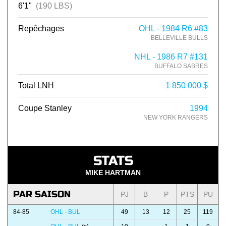
6'1"
(190 LBS)
Repêchages
OHL - 1984 R6 #83
BELLEVILLE BULLS
NHL - 1986 R7 #131
BUFFALO SABRES
Total LNH
1 850 000 $
Coupe Stanley
1994
NEW YORK RANGERS
STATS
MIKE HARTMAN
PAR SAISON
PJ
B
P
PTS
PU
84-85
OHL - BUL
49
13
12
25
119