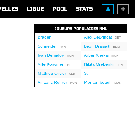
VELLES
LIGUE
POOL
STATS
JOUEURS POPULAIRES NHL
Braden
Alex DeBrincat
DET
Schneider
Leon Draisaitl
NYR
EDM
Ivan Demidov
Arber Xhekaj
MON
MON
Ville Koivunen
Nikita Grebenkin
PIT
PHI
Mathieu Olivier
S.
CLB
Vinzenz Rohrer
Montembeault
MON
MON