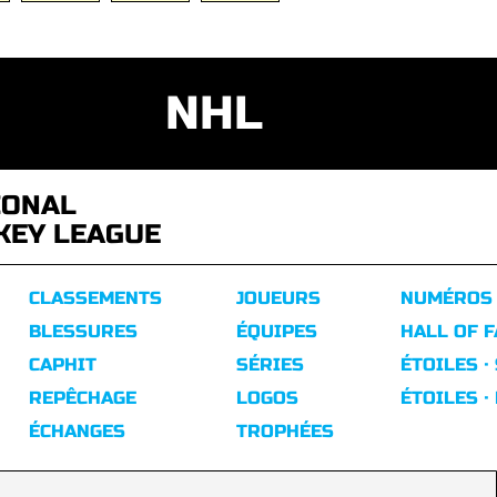
NHL
IONAL
KEY LEAGUE
CLASSEMENTS
JOUEURS
NUMÉROS
BLESSURES
ÉQUIPES
HALL OF 
CAPHIT
SÉRIES
ÉTOILES ·
REPÊCHAGE
LOGOS
ÉTOILES ·
ÉCHANGES
TROPHÉES