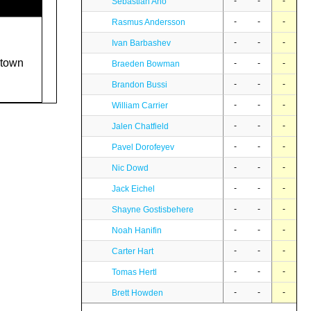
-
-
-
Sebastian Aho
-
-
-
Rasmus Andersson
-
-
-
Ivan Barbashev
stown
-
-
-
Braeden Bowman
-
-
-
Brandon Bussi
-
-
-
William Carrier
-
-
-
Jalen Chatfield
-
-
-
Pavel Dorofeyev
-
-
-
Nic Dowd
-
-
-
Jack Eichel
-
-
-
Shayne Gostisbehere
-
-
-
Noah Hanifin
-
-
-
Carter Hart
-
-
-
Tomas Hertl
-
-
-
Brett Howden