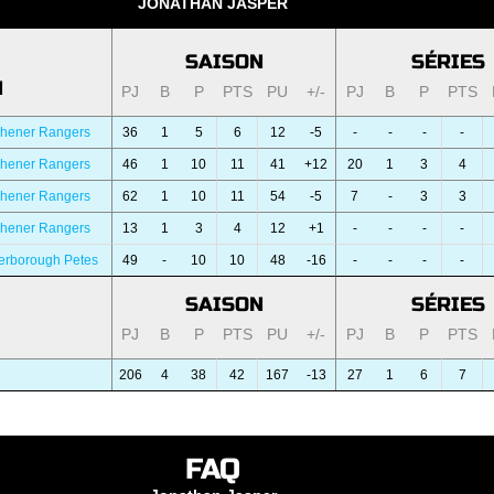
JONATHAN JASPER
SAISON
SÉRIES
N
PJ
B
P
PTS
PU
+/-
PJ
B
P
PTS
chener Rangers
36
1
5
6
12
-5
-
-
-
-
chener Rangers
46
1
10
11
41
+12
20
1
3
4
chener Rangers
62
1
10
11
54
-5
7
-
3
3
chener Rangers
13
1
3
4
12
+1
-
-
-
-
erborough Petes
49
-
10
10
48
-16
-
-
-
-
SAISON
SÉRIES
PJ
B
P
PTS
PU
+/-
PJ
B
P
PTS
206
4
38
42
167
-13
27
1
6
7
FAQ