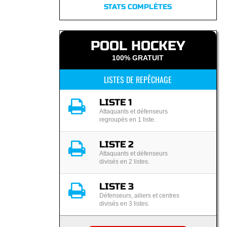
STATS COMPLÈTES
POOL HOCKEY
100% GRATUIT
LISTES DE REPÊCHAGE
LISTE 1
Attaquants et défenseurs
regroupés en 1 liste.
LISTE 2
Attaquants et défenseurs
divisés en 2 listes.
LISTE 3
Défenseurs, ailiers et centres
divisés en 3 listes.