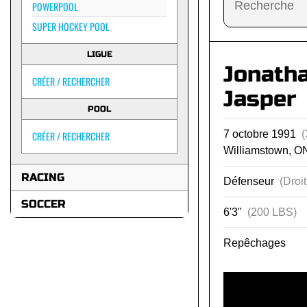
POWERPOOL
SUPER HOCKEY POOL
LIGUE
Jonath
CRÉER / RECHERCHER
Jasper
POOL
7 octobre 1991
(
CRÉER / RECHERCHER
Williamstown, O
RACING
Défenseur
(Droit
SOCCER
6'3"
(200 LBS)
Repêchages