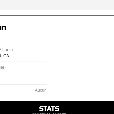
an
34 ans)
N, CA
ier)
Aucun
STATS