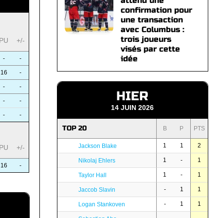
attend une
confirmation pour
une transaction
avec Columbus :
trois joueurs
PU
+/-
visés par cette
idée
-
-
16
-
-
-
HIER
-
-
14 JUIN 2026
-
-
TOP 20
B
P
PTS
1
1
2
Jackson Blake
PU
+/-
1
-
1
Nikolaj Ehlers
16
-
1
-
1
Taylor Hall
-
1
1
Jaccob Slavin
-
1
1
Logan Stankoven