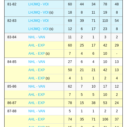
81-82
LHJMQ - VOI
60
44
34
78
48
LHJMQ - VOI
(s)
18
8
11
19
8
82-83
LHJMQ - VOI
69
39
71
110
54
LHJMQ - VOI
(s)
12
6
17
23
8
83-84
NHL - VAN
11
2
1
3
2
AHL - EXP
60
25
17
42
29
AHL - EXP
(s)
7
4
6
10
-
84-85
NHL - VAN
27
6
4
10
13
AHL - EXP
50
21
21
42
13
AHL - EXP
(s)
4
1
1
2
4
85-86
NHL - VAN
62
7
10
17
12
AHL - EXP
7
5
5
10
2
86-87
AHL - EXP
78
15
38
53
24
87-88
NHL - VAN
5
1
1
2
2
AHL - EXP
74
35
71
106
37