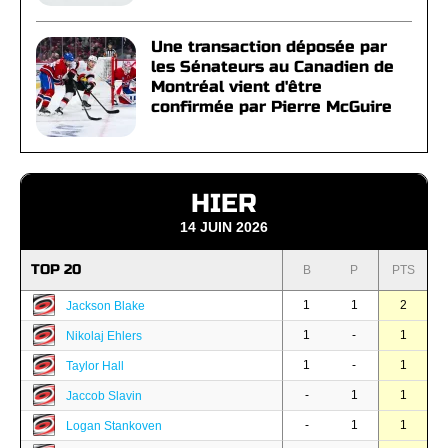
Une transaction déposée par
les Sénateurs au Canadien de
Montréal vient d'être
confirmée par Pierre McGuire
HIER
14 JUIN 2026
TOP 20
B
P
PTS
1
1
2
Jackson Blake
1
-
1
Nikolaj Ehlers
1
-
1
Taylor Hall
-
1
1
Jaccob Slavin
-
1
1
Logan Stankoven