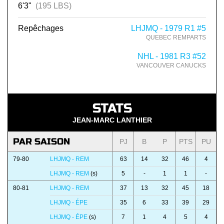
6'3"
(195 LBS)
Repêchages
LHJMQ - 1979 R1 #5
QUEBEC REMPARTS
NHL - 1981 R3 #52
VANCOUVER CANUCKS
STATS
JEAN-MARC LANTHIER
PAR SAISON
PJ
B
P
PTS
PU
79-80
LHJMQ - REM
63
14
32
46
4
LHJMQ - REM
(s)
5
-
1
1
-
80-81
LHJMQ - REM
37
13
32
45
18
LHJMQ - ÉPE
35
6
33
39
29
LHJMQ - ÉPE
(s)
7
1
4
5
4