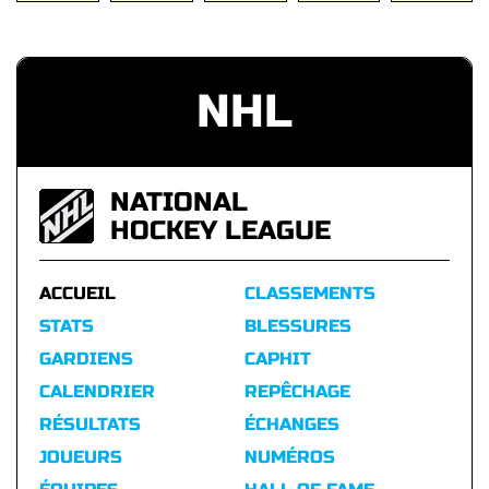
NHL
NATIONAL
HOCKEY LEAGUE
ACCUEIL
CLASSEMENTS
STATS
BLESSURES
GARDIENS
CAPHIT
CALENDRIER
REPÊCHAGE
RÉSULTATS
ÉCHANGES
JOUEURS
NUMÉROS