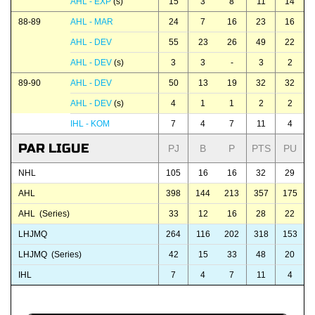
AHL - EXP
(s)
15
3
8
11
14
88-89
AHL - MAR
24
7
16
23
16
AHL - DEV
55
23
26
49
22
AHL - DEV
(s)
3
3
-
3
2
89-90
AHL - DEV
50
13
19
32
32
AHL - DEV
(s)
4
1
1
2
2
IHL - KOM
7
4
7
11
4
PAR LIGUE
PJ
B
P
PTS
PU
NHL
105
16
16
32
29
AHL
398
144
213
357
175
AHL (Series)
33
12
16
28
22
LHJMQ
264
116
202
318
153
LHJMQ (Series)
42
15
33
48
20
IHL
7
4
7
11
4