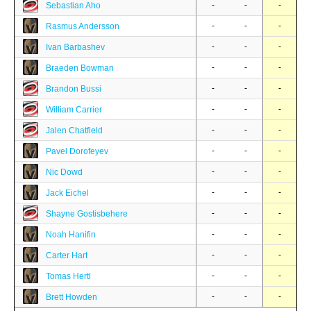
-
-
-
Sebastian Aho
-
-
-
Rasmus Andersson
-
-
-
Ivan Barbashev
-
-
-
Braeden Bowman
-
-
-
Brandon Bussi
-
-
-
William Carrier
-
-
-
Jalen Chatfield
-
-
-
Pavel Dorofeyev
-
-
-
Nic Dowd
-
-
-
Jack Eichel
-
-
-
Shayne Gostisbehere
-
-
-
Noah Hanifin
-
-
-
Carter Hart
-
-
-
Tomas Hertl
-
-
-
Brett Howden