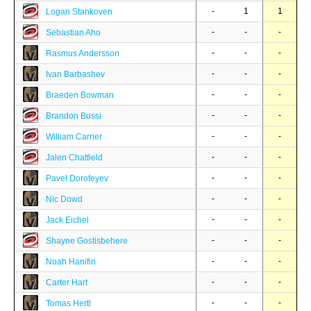
-
1
1
Logan Stankoven
-
-
-
Sebastian Aho
-
-
-
Rasmus Andersson
-
-
-
Ivan Barbashev
-
-
-
Braeden Bowman
-
-
-
Brandon Bussi
-
-
-
William Carrier
-
-
-
Jalen Chatfield
-
-
-
Pavel Dorofeyev
-
-
-
Nic Dowd
-
-
-
Jack Eichel
-
-
-
Shayne Gostisbehere
-
-
-
Noah Hanifin
-
-
-
Carter Hart
-
-
-
Tomas Hertl