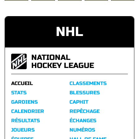
NHL
NATIONAL
HOCKEY LEAGUE
ACCUEIL
CLASSEMENTS
STATS
BLESSURES
GARDIENS
CAPHIT
CALENDRIER
REPÊCHAGE
RÉSULTATS
ÉCHANGES
JOUEURS
NUMÉROS