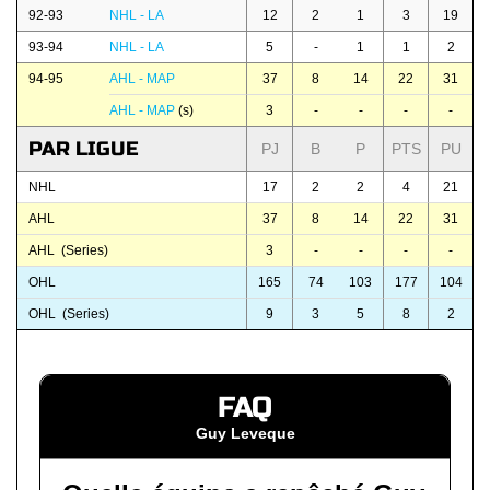
92-93
NHL - LA
12
2
1
3
19
93-94
NHL - LA
5
-
1
1
2
94-95
AHL - MAP
37
8
14
22
31
AHL - MAP
(s)
3
-
-
-
-
PAR LIGUE
PJ
B
P
PTS
PU
NHL
17
2
2
4
21
AHL
37
8
14
22
31
AHL (Series)
3
-
-
-
-
OHL
165
74
103
177
104
OHL (Series)
9
3
5
8
2
FAQ
Guy Leveque