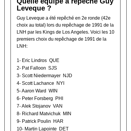
Quelle équipe a repêché Guy
Leveque ?
Guy Leveque a été repêché en 2e ronde (42e
choix au total) lors du
repêchage de 1991 de la
LNH
par les Kings de Los Angeles. Voici les 10
premiers choix du repêchage de 1991 de la
LNH:
1-
Eric Lindros
QUE
2-
Pat Falloon
SJS
3-
Scott Niedermayer
NJD
4-
Scott Lachance
NYI
5-
Aaron Ward
WIN
6-
Peter Forsberg
PHI
7-
Alek Stojanov
VAN
8-
Richard Matvichuk
MIN
9-
Patrick Poulin
HAR
10-
Martin Lapointe
DET