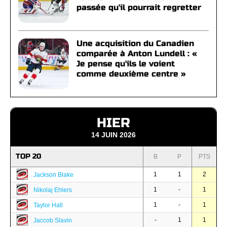
passée qu'il pourrait regretter
Une acquisition du Canadien
comparée à Anton Lundell : «
Je pense qu'ils le voient
comme deuxième centre »
HIER
14 JUIN 2026
TOP 20
B
P
PTS
1
1
2
Jackson Blake
1
-
1
Nikolaj Ehlers
1
-
1
Taylor Hall
-
1
1
Jaccob Slavin