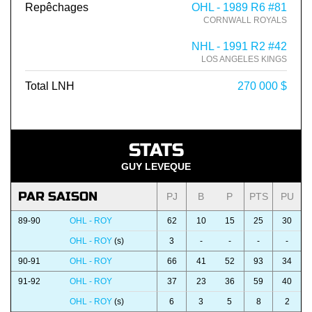
Repêchages
OHL - 1989 R6 #81
CORNWALL ROYALS
NHL - 1991 R2 #42
LOS ANGELES KINGS
Total LNH
270 000 $
STATS
GUY LEVEQUE
PAR SAISON
PJ
B
P
PTS
PU
89-90
OHL - ROY
62
10
15
25
30
OHL - ROY
(s)
3
-
-
-
-
90-91
OHL - ROY
66
41
52
93
34
91-92
OHL - ROY
37
23
36
59
40
OHL - ROY
(s)
6
3
5
8
2