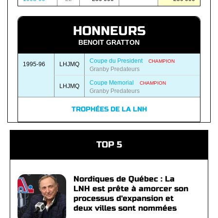
HONNEURS
BENOIT GRATTON
Coupe du President
CHAMPION
1995-96
LHJMQ
Granby Predateurs
Coupe Memorial
CHAMPION
LHJMQ
Granby Predateurs
TROPHÉES DE LA LNH
TOP 5
Nordiques de Québec : La
LNH est prête à amorcer son
processus d'expansion et
deux villes sont nommées