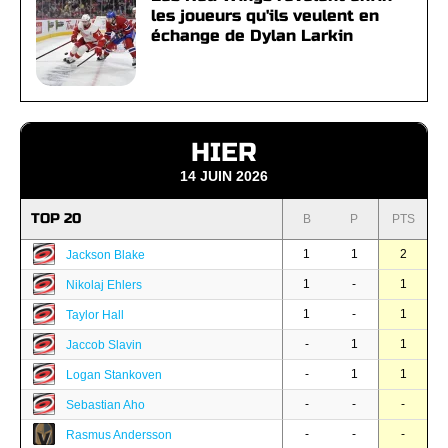
les joueurs qu'ils veulent en
échange de Dylan Larkin
HIER
14 JUIN 2026
TOP 20
B
P
PTS
1
1
2
Jackson Blake
1
-
1
Nikolaj Ehlers
1
-
1
Taylor Hall
-
1
1
Jaccob Slavin
-
1
1
Logan Stankoven
-
-
-
Sebastian Aho
-
-
-
Rasmus Andersson