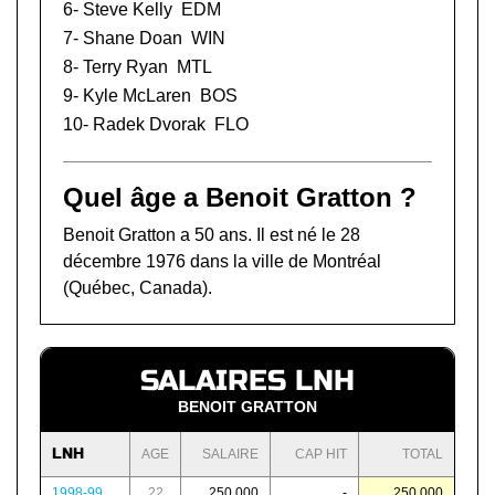
6-
Steve Kelly
EDM
7-
Shane Doan
WIN
8-
Terry Ryan
MTL
9-
Kyle McLaren
BOS
10-
Radek Dvorak
FLO
Quel âge a Benoit Gratton ?
Benoit Gratton a 50 ans. Il est né le 28
décembre 1976 dans la ville de Montréal
(Québec, Canada).
SALAIRES LNH
BENOIT GRATTON
LNH
AGE
SALAIRE
CAP HIT
TOTAL
1998-99
22
250 000
-
250 000