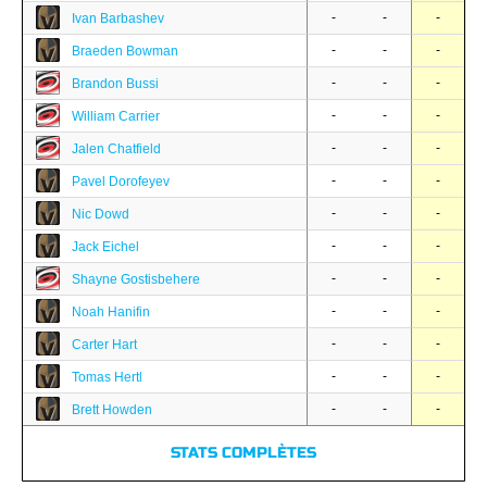
-
-
-
Ivan Barbashev
-
-
-
Braeden Bowman
-
-
-
Brandon Bussi
-
-
-
William Carrier
-
-
-
Jalen Chatfield
-
-
-
Pavel Dorofeyev
-
-
-
Nic Dowd
-
-
-
Jack Eichel
-
-
-
Shayne Gostisbehere
-
-
-
Noah Hanifin
-
-
-
Carter Hart
-
-
-
Tomas Hertl
-
-
-
Brett Howden
STATS COMPLÈTES