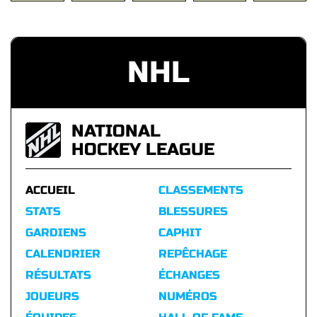
NHL
NATIONAL
HOCKEY LEAGUE
ACCUEIL
CLASSEMENTS
STATS
BLESSURES
GARDIENS
CAPHIT
CALENDRIER
REPÊCHAGE
RÉSULTATS
ÉCHANGES
JOUEURS
NUMÉROS