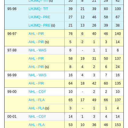
LHJMQ - TIT
(s)
20
8
21
29
42
95-96
LHJMQ - TIT
39
21
39
60
100
LHJMQ - PRE
27
12
46
58
67
LHJMQ - PRE
(s)
21
13
26
39
38
96-97
AHL - PIR
76
6
40
46
140
AHL - PIR
(s)
5
2
1
3
14
97-98
NHL - WAS
6
-
1
1
6
AHL - PIR
58
19
31
50
137
AHL - PIR
(s)
8
4
2
6
24
98-99
NHL - WAS
16
4
3
7
16
AHL - PIR
64
18
42
60
135
99-00
NHL - CGY
10
-
2
2
10
AHL - FLA
65
17
49
66
137
AHL - FLA
(s)
3
-
1
1
4
00-01
NHL - CGY
14
1
3
4
14
AHL - FLA
53
10
36
46
153