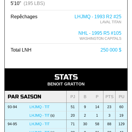
5'10"
(195 LBS)
Repêchages
LHJMQ - 1993 R2 #25
LAVAL TITAN
NHL - 1995 R5 #105
WASHINGTON CAPITALS
Total LNH
250 000 $
STATS
BENOIT GRATTON
PAR SAISON
PJ
B
P
PTS
PU
93-94
LHJMQ - TIT
51
9
14
23
60
LHJMQ - TIT
(s)
20
2
1
3
19
94-95
LHJMQ - TIT
71
30
58
88
129