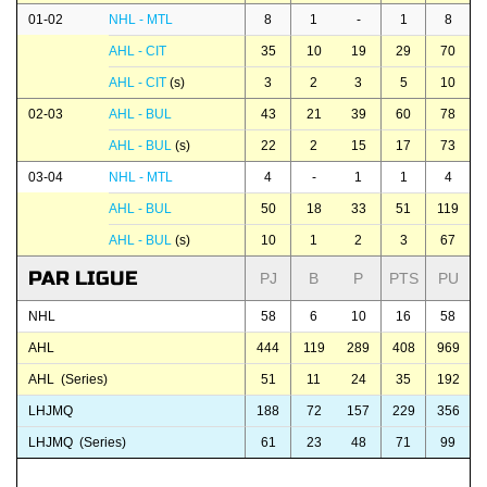
01-02
NHL - MTL
8
1
-
1
8
AHL - CIT
35
10
19
29
70
AHL - CIT
(s)
3
2
3
5
10
02-03
AHL - BUL
43
21
39
60
78
AHL - BUL
(s)
22
2
15
17
73
03-04
NHL - MTL
4
-
1
1
4
AHL - BUL
50
18
33
51
119
AHL - BUL
(s)
10
1
2
3
67
PAR LIGUE
PJ
B
P
PTS
PU
NHL
58
6
10
16
58
AHL
444
119
289
408
969
AHL (Series)
51
11
24
35
192
LHJMQ
188
72
157
229
356
LHJMQ (Series)
61
23
48
71
99