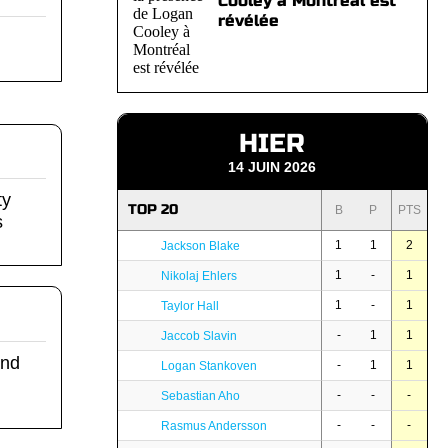
Cooley à Montréal est
révélée
HIER
14 JUIN 2026
ty
TOP 20
B
P
PTS
s
1
1
2
Jackson Blake
1
-
1
Nikolaj Ehlers
1
-
1
Taylor Hall
-
1
1
Jaccob Slavin
and
-
1
1
Logan Stankoven
-
-
-
Sebastian Aho
-
-
-
Rasmus Andersson