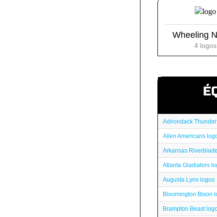
Wheeling N
4 logos
É
Adirondack Thunder
Allen Americans log
Arkansas Riverblade
Atlanta Gladiators l
Augusta Lynx logos
Bloomington Bison 
Brampton Beast log