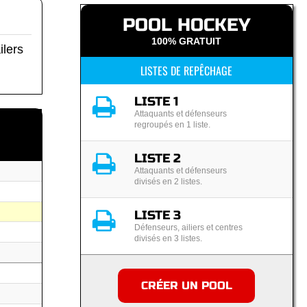
POOL HOCKEY
100% GRATUIT
ilers
LISTES DE REPÊCHAGE
LISTE 1
Attaquants et défenseurs
regroupés en 1 liste.
LISTE 2
Attaquants et défenseurs
divisés en 2 listes.
LISTE 3
Défenseurs, ailiers et centres
divisés en 3 listes.
CRÉER UN POOL