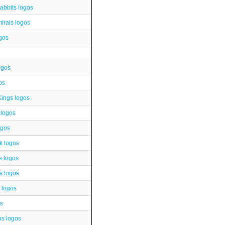
abbits logos
rals logos
gos
ogos
os
Kings logos
 logos
ogos
k logos
s logos
s logos
 logos
os
s logos