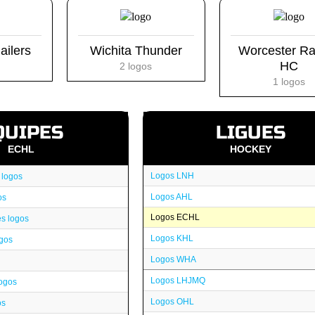
ailers
Wichita Thunder
Worcester Ra
HC
2 logos
1 logos
QUIPES
LIGUES
ECHL
HOCKEY
Logos LNH
 logos
Logos AHL
os
Logos ECHL
s logos
Logos KHL
ogos
Logos WHA
Logos LHJMQ
logos
Logos OHL
os