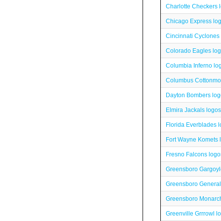
Charlotte Checkers 
Chicago Express lo
Cincinnati Cyclones
Colorado Eagles lo
Columbia Inferno lo
Columbus Cottonmou
Dayton Bombers log
Elmira Jackals logos
Florida Everblades 
Fort Wayne Komets 
Fresno Falcons logo
Greensboro Gargoyl
Greensboro General
Greensboro Monarch
Greenville Grrrowl l