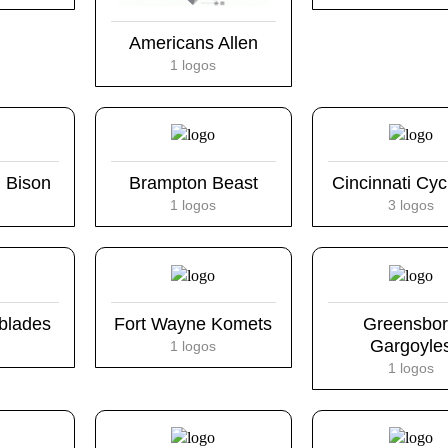
Americans Allen
1 logos
 Bison
Brampton Beast
Cincinnati Cy
1 logos
3 logos
rblades
Fort Wayne Komets
Greensbo
Gargoyle
1 logos
1 logos