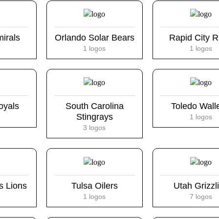
mirals
Orlando Solar Bears
Rapid City 
1 logos
1 logos
oyals
South Carolina
Toledo Wall
Stingrays
1 logos
3 logos
s Lions
Tulsa Oilers
Utah Grizzl
1 logos
7 logos