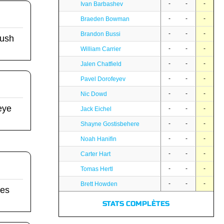
-
-
-
Ivan Barbashev
-
-
-
Braeden Bowman
-
-
-
Brandon Bussi
Rush
-
-
-
William Carrier
-
-
-
Jalen Chatfield
-
-
-
Pavel Dorofeyev
-
-
-
Nic Dowd
eye
-
-
-
Jack Eichel
-
-
-
Shayne Gostisbehere
-
-
-
Noah Hanifin
-
-
-
Carter Hart
-
-
-
Tomas Hertl
-
-
-
Brett Howden
ies
STATS COMPLÈTES