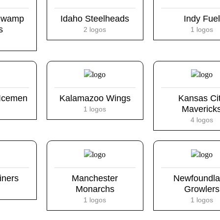
 Swamp
Idaho Steelheads
Indy Fuel
s
2 logos
1 logos
 Icemen
Kalamazoo Wings
Kansas Ci
Maverick
1 logos
4 logos
iners
Manchester
Newfoundl
Monarchs
Growlers
1 logos
1 logos