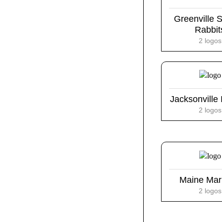
Greenville
Rabbit
2 logos
Jacksonville
2 logos
Maine Mar
2 logos