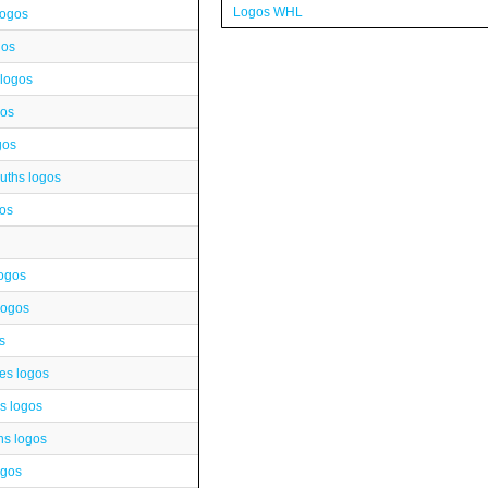
Logos WHL
logos
gos
 logos
gos
gos
ths logos
os
logos
logos
s
es logos
s logos
s logos
ogos