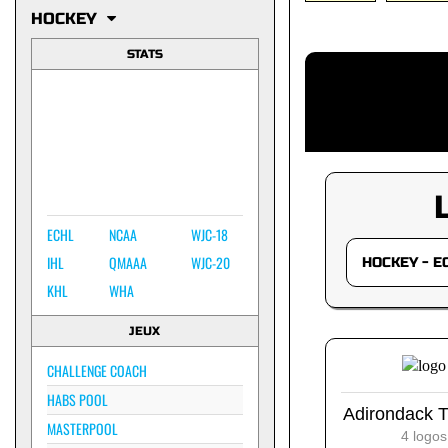
HOCKEY
STATS
ECHL
NCAA
WJC-18
IHL
QMAAA
WJC-20
KHL
WHA
JEUX
CHALLENGE COACH
HABS POOL
Adirondack 
MASTERPOOL
4 logos