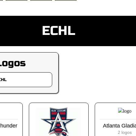
ECHL
Logos
Thunder
Atlanta Gladi
2 logos