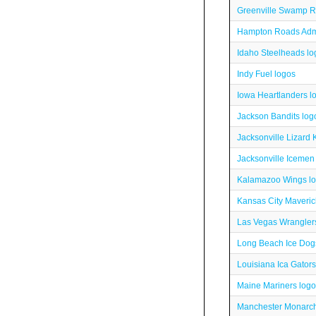
Greenville Swamp R
Hampton Roads Admi
Idaho Steelheads lo
Indy Fuel logos
Iowa Heartlanders l
Jackson Bandits log
Jacksonville Lizard 
Jacksonville Icemen
Kalamazoo Wings l
Kansas City Maveric
Las Vegas Wrangler
Long Beach Ice Dog
Louisiana Ica Gators
Maine Mariners log
Manchester Monarch