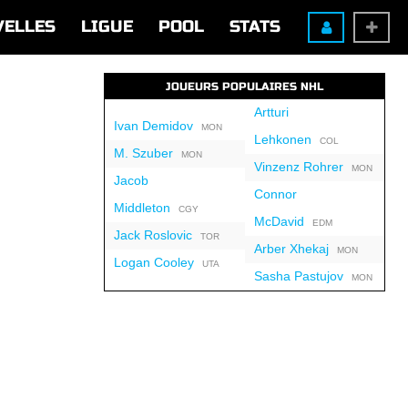
VELLES
LIGUE
POOL
STATS
JOUEURS POPULAIRES NHL
Artturi
Ivan Demidov
MON
Lehkonen
COL
M. Szuber
MON
Vinzenz Rohrer
MON
Jacob
Connor
Middleton
CGY
McDavid
EDM
Jack Roslovic
TOR
Arber Xhekaj
MON
Logan Cooley
UTA
Sasha Pastujov
MON