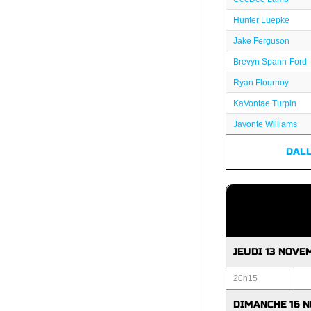
Hunter Luepke
Jake Ferguson
Brevyn Spann-Ford
Ryan Flournoy
KaVontae Turpin
Javonte Williams
DAL
JEUDI 13 NOVE
20h15
DIMANCHE 16 