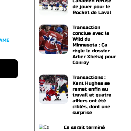
Canadien refuse
de jouer pour le
Rocket de Laval
S
Transaction
conclue avec le
Wild du
FAME
Minnesota : Ça
règle le dossier
Arber Xhekaj pour
Conroy
Transactions :
Kent Hughes se
remet enfin au
travail et quatre
ailiers ont été
ciblés, dont une
surprise
Ce serait terminé