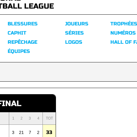
TBALL LEAGUE
BLESSURES
JOUEURS
TROPHÉE
CAPHIT
SÉRIES
NUMÉROS
REPÊCHAGE
LOGOS
HALL OF 
ÉQUIPES
FINAL
1
2
3
4
TOT
33
3
21
7
2