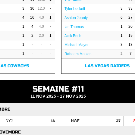
3
36
12,0
-
3
33
Tyler Lockett
4
16
4,0
1
6
27
Ashton Jeanty
1
4
4,0
-
1
20
Ian Thomas
1
2
2,0
1
1
19
Jack Bech
1
-
-
-
3
13
Michael Mayer
1
-
-
-
2
7
Raheem Mostert
LAS COWBOYS
LAS VEGAS RAIDERS
SEMAINE #11
11 NOV 2025 - 17 NOV 2025
MBRE
NYJ
14
NWE
27
NOVEMBRE