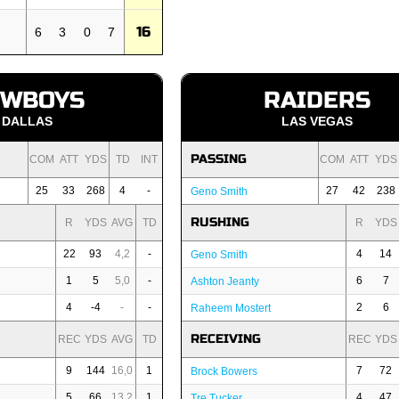
16
6
3
0
7
OWBOYS
RAIDERS
DALLAS
LAS VEGAS
PASSING
COM
ATT
YDS
TD
INT
COM
ATT
YDS
25
33
268
4
-
27
42
238
Geno Smith
RUSHING
R
YDS
AVG
TD
R
YDS
22
93
4,2
-
4
14
Geno Smith
1
5
5,0
-
6
7
Ashton Jeanty
4
-4
-
-
2
6
Raheem Mostert
RECEIVING
REC
YDS
AVG
TD
REC
YDS
9
144
16,0
1
7
72
Brock Bowers
5
66
13,2
1
4
47
Tre Tucker