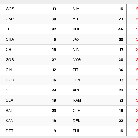
WAS
13
MIA
16
CAR
30
ATL
27
TB
32
BUF
44
CHA
6
JAX
35
CHI
19
MIN
17
GNB
27
NYG
20
CIN
12
PIT
34
HOU
16
TEN
13
SF
41
ARI
22
SEA
19
RAM
21
BAL
23
CLE
16
KAN
19
DEN
22
DET
9
PHI
16