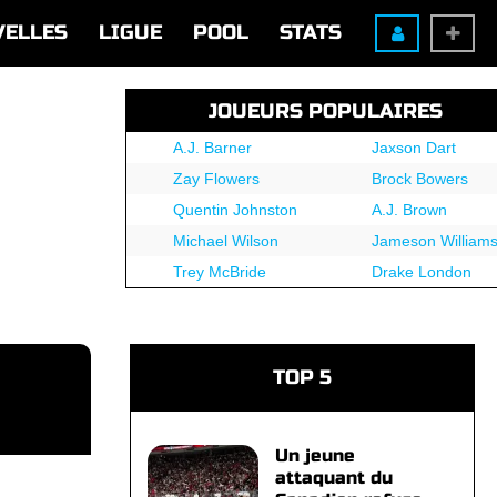
VELLES
LIGUE
POOL
STATS
JOUEURS POPULAIRES
A.J. Barner
Jaxson Dart
Zay Flowers
Brock Bowers
Quentin Johnston
A.J. Brown
Michael Wilson
Jameson William
Trey McBride
Drake London
TOP 5
Un jeune
attaquant du