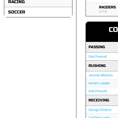
RACING
RAIDERS
SOCCER
2-7-0
C
PASSING
Dak Prescott
RUSHING
Javonte Williams
Hunter Luepke
Dak Prescott
RECEIVING
George Pickens
CeeDee Lamb