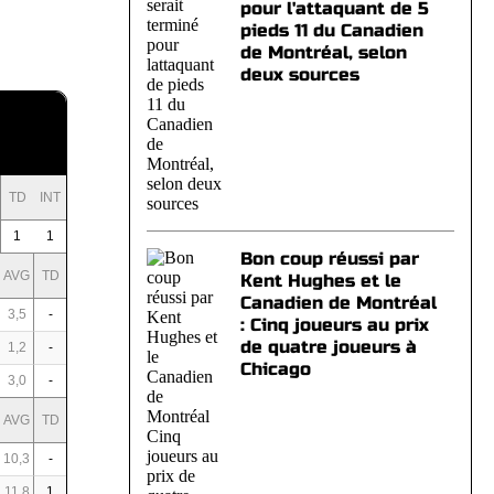
pour l'attaquant de 5
pieds 11 du Canadien
de Montréal, selon
deux sources
TD
INT
1
1
Bon coup réussi par
AVG
TD
Kent Hughes et le
Canadien de Montréal
3,5
-
: Cinq joueurs au prix
de quatre joueurs à
1,2
-
Chicago
3,0
-
AVG
TD
10,3
-
11,8
1