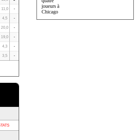
11,0
-
4,5
-
20,0
-
19,0
-
4,3
-
3,5
-
STATS