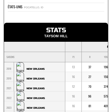
ÉTATS-UNIS
POCATELLO, ID
STATS
TAYSOM HILL
RU
SAISONS
PJ
R
YDS
13
37
196
2018
NEW ORLEANS
16
27
156
2019
NEW ORLEANS
12
70
374
2021
NEW ORLEANS
16
96
575
2022
NEW ORLEANS
16
81
401
2023
NEW ORLEANS