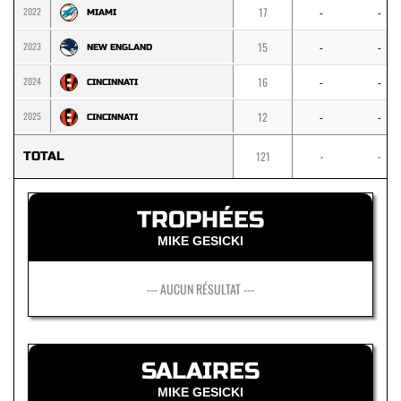
2022
17
-
-
MIAMI
2023
15
-
-
NEW ENGLAND
2024
16
-
-
CINCINNATI
2025
12
-
-
CINCINNATI
TOTAL
121
-
-
TROPHÉES
MIKE GESICKI
--- AUCUN RÉSULTAT ---
SALAIRES
MIKE GESICKI