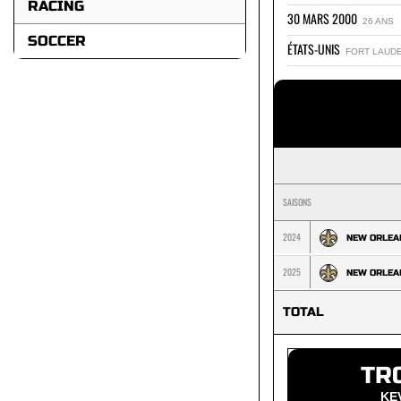
RACING
30 MARS 2000
26 ANS
SOCCER
ÉTATS-UNIS
FORT LAUDE
SAISONS
2024
NEW ORLEA
2025
NEW ORLEA
TOTAL
TR
KE