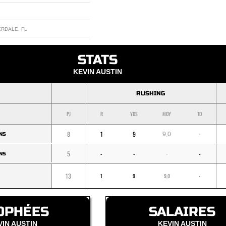
RDALE, FL
STATS
KEVIN AUSTIN
RUSHING
PJ
R
YDS
MOY
TD
8
1
9
-
9,0
NS
5
-
-
-
-
NS
13
1
9
9,0
-
OPHÉES
SALAIRES
VIN AUSTIN
KEVIN AUSTIN