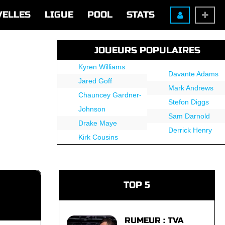
VELLES
LIGUE
POOL
STATS
JOUEURS POPULAIRES
Kyren Williams
Davante Adams
Jared Goff
Mark Andrews
Chauncey Gardner-
Stefon Diggs
Johnson
Sam Darnold
Drake Maye
Derrick Henry
Kirk Cousins
TOP 5
RUMEUR : TVA