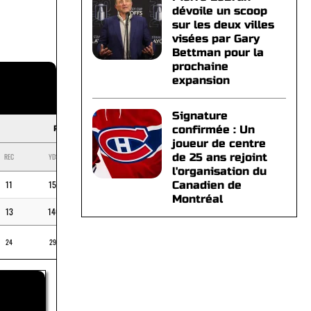
dévoile un scoop
sur les deux villes
visées par Gary
Bettman pour la
prochaine
expansion
Signature
confirmée : Un
RECEIVING
joueur de centre
de 25 ans rejoint
REC
YDS
MOY
TD
l'organisation du
11
151
-
Canadien de
13,7
Montréal
13
140
1
10,8
24
291
12,1
1