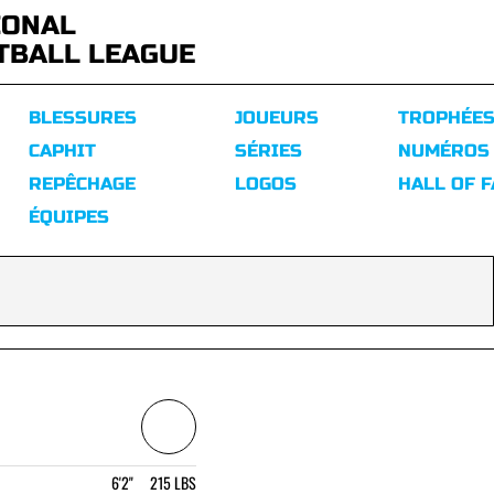
IONAL
TBALL LEAGUE
BLESSURES
JOUEURS
TROPHÉE
CAPHIT
SÉRIES
NUMÉROS
REPÊCHAGE
LOGOS
HALL OF 
ÉQUIPES
6'2" 215 LBS