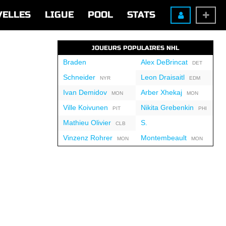
VELLES
LIGUE
POOL
STATS
JOUEURS POPULAIRES NHL
Braden
Alex DeBrincat
DET
Schneider
Leon Draisaitl
NYR
EDM
Ivan Demidov
Arber Xhekaj
MON
MON
Ville Koivunen
Nikita Grebenkin
PIT
PHI
Mathieu Olivier
S.
CLB
Vinzenz Rohrer
Montembeault
MON
MON