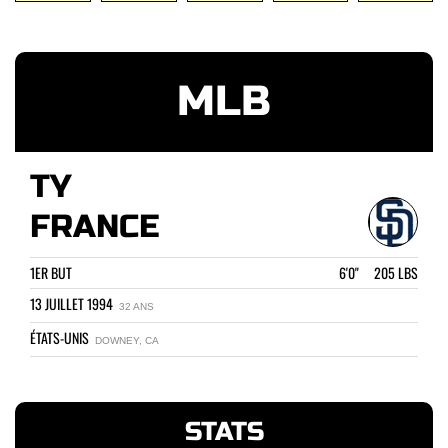
MLB
TY
FRANCE
1ER BUT
6'0" 205 LBS
13 JUILLET 1994
32 ANS
ÉTATS-UNIS
DOWNEY, CA
STATS