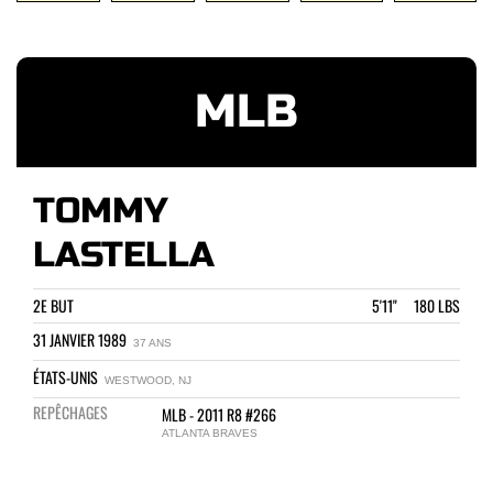
MLB
TOMMY
LASTELLA
2E BUT
5'11" 180 LBS
31 JANVIER 1989
37 ANS
ÉTATS-UNIS
WESTWOOD, NJ
REPÊCHAGES
MLB - 2011 R8 #266
ATLANTA BRAVES