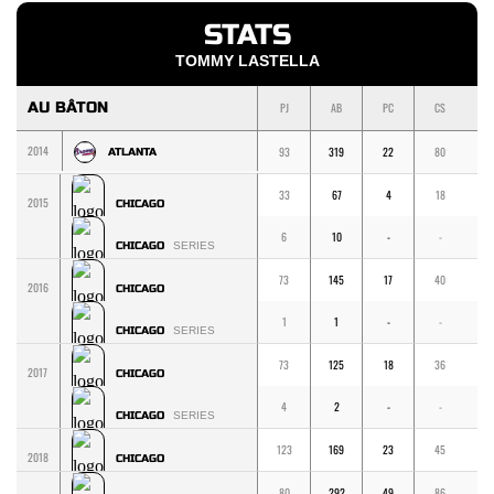
STATS
TOMMY LASTELLA
AU BÂTON
PJ
AB
PC
CS
1
2014
93
319
22
80
6
ATLANTA
33
67
4
18
1
2015
CHICAGO
6
10
-
-
-
CHICAGO
SERIES
73
145
17
40
2
2016
CHICAGO
1
1
-
-
-
CHICAGO
SERIES
73
125
18
36
2
2017
CHICAGO
4
2
-
-
-
CHICAGO
SERIES
123
169
23
45
3
2018
CHICAGO
80
292
49
86
6