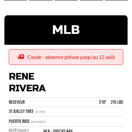
MLB
Coude - absence prévue jusqu'au 12 août
RENE
RIVERA
RECEVEUR
5'10" 215 LBS
31 JUILLET 1983
43 ANS
PUERTO RICO
BAYAMON
REPÊCHAGES
MLB - 2001 R2 #49