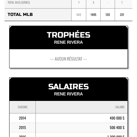
TOTAL MLB (SERIES)
1
3
-
1
1
TOTAL MLB
543
1495
120
331
22
TROPHÉES
RENE RIVERA
--- AUCUN RÉSULTAT ---
SALAIRES
RENE RIVERA
SAISONS
SALAIRE
2014
490 000 $
2015
506 400 $
2016
1 200 000 $