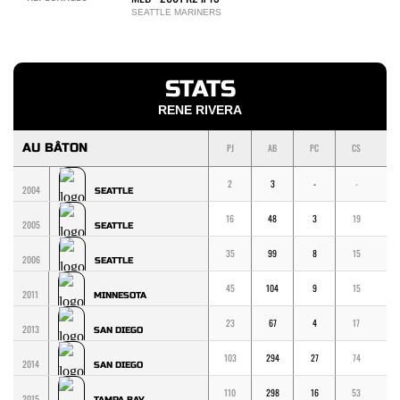
SEATTLE MARINERS
STATS
RENE RIVERA
AU BÂTON
PJ
AB
PC
CS
1
2
3
-
-
-
2004
SEATTLE
16
48
3
19
1
2005
SEATTLE
35
99
8
15
9
2006
SEATTLE
45
104
9
15
1
2011
MINNESOTA
23
67
4
17
1
2013
SAN DIEGO
103
294
27
74
4
2014
SAN DIEGO
110
298
16
53
3
2015