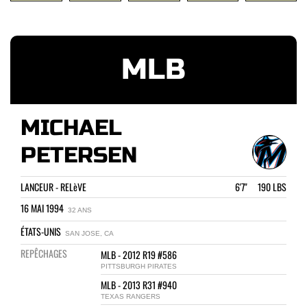
MLB
MICHAEL
PETERSEN
LANCEUR - RELèVE
6'7" 190 LBS
16 MAI 1994
32 ANS
ÉTATS-UNIS
SAN JOSE, CA
REPÊCHAGES
MLB - 2012 R19 #586
PITTSBURGH PIRATES
MLB - 2013 R31 #940
TEXAS RANGERS