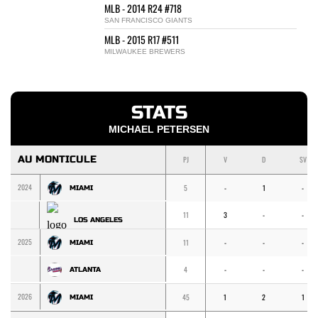
MLB - 2014 R24 #718
SAN FRANCISCO GIANTS
MLB - 2015 R17 #511
MILWAUKEE BREWERS
STATS
MICHAEL PETERSEN
AU MONTICULE
PJ
V
D
SV
2024
5
-
1
-
MIAMI
11
3
-
-
LOS ANGELES
2025
11
-
-
-
MIAMI
4
-
-
-
ATLANTA
2026
45
1
2
1
MIAMI