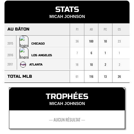
STATS
MICAH JOHNSON
AU BÂTON
PJ
AB
PC
CS
1
36
100
10
23
1
2015
CHICAGO
7
6
1
1
1
2016
LOS ANGELES
2017
18
10
2
2
2
ATLANTA
TOTAL MLB
61
116
13
26
2
TROPHÉES
MICAH JOHNSON
--- AUCUN RÉSULTAT ---