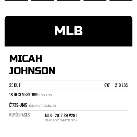
MLB
MICAH
JOHNSON
2E BUT
6'0" 210 LBS
18 DÉCEMBRE 1990
35 ANS
ÉTATS-UNIS
INDIANAPOLIS, IN
REPÊCHAGES
MLB - 2012 R9 #291
CHICAGO WHITE SOX