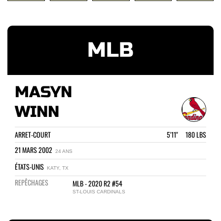
MLB
MASYN
WINN
ARRET-COURT
5'11" 180 LBS
21 MARS 2002
24 ANS
ÉTATS-UNIS
KATY, TX
REPÊCHAGES
MLB - 2020 R2 #54
ST-LOUIS CARDINALS