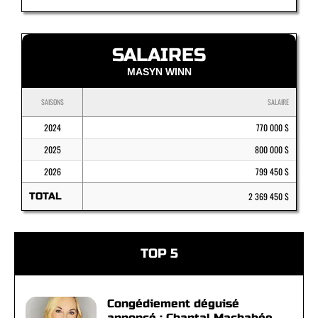
SALAIRES
MASYN WINN
SAISONS
SALAIRE
2024
770 000 $
2025
800 000 $
2026
799 450 $
TOTAL
2 369 450 $
TOP 5
Congédiement déguisé
annoncé : Chantal Machabée