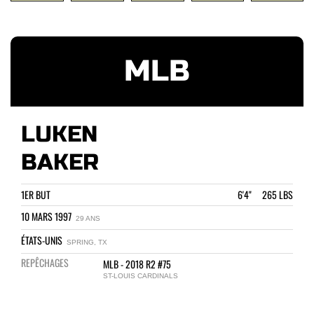
MLB
LUKEN
BAKER
1ER BUT
6'4" 265 LBS
10 MARS 1997
29 ANS
ÉTATS-UNIS
SPRING, TX
REPÊCHAGES
MLB - 2018 R2 #75
ST-LOUIS CARDINALS