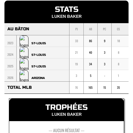
STATS
LUKEN BAKER
AU BÂTON
PJ
AB
PC
CS
1
33
86
9
18
1
2023
ST-LOUIS
21
40
3
8
4
2024
ST-LOUIS
19
34
3
8
5
2025
ST-LOUIS
3
5
-
1
1
2026
ARIZONA
TOTAL MLB
76
165
15
35
2
TROPHÉES
LUKEN BAKER
--- AUCUN RÉSULTAT ---