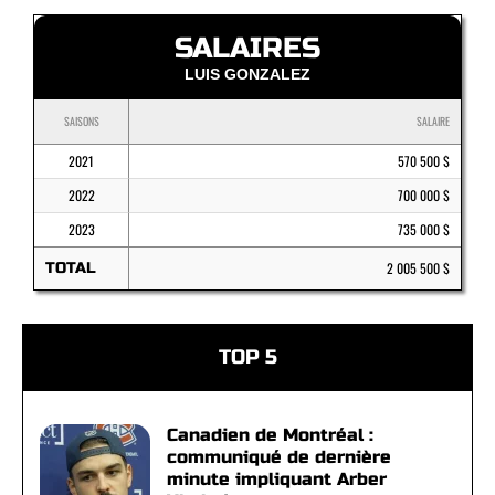
SALAIRES
LUIS GONZALEZ
SAISONS
SALAIRE
2021
570 500 $
2022
700 000 $
2023
735 000 $
TOTAL
2 005 500 $
TOP 5
Canadien de Montréal :
communiqué de dernière
minute impliquant Arber