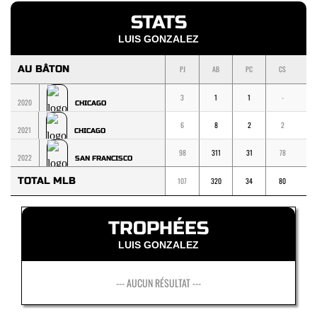
STATS
LUIS GONZALEZ
AU BÂTON
PJ
AB
PC
CS
1
3
1
1
-
-
2020
CHICAGO
6
8
2
2
-
2021
CHICAGO
98
311
31
78
5
2022
SAN FRANCISCO
TOTAL MLB
107
320
34
80
5
TROPHÉES
LUIS GONZALEZ
--- AUCUN RÉSULTAT ---