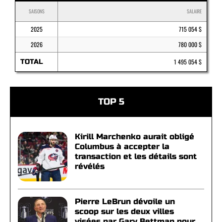
SAISONS
SALAIRE
2025
715 054 $
2026
780 000 $
TOTAL
1 495 054 $
TOP 5
Kirill Marchenko aurait obligé
Columbus à accepter la
transaction et les détails sont
révélés
Pierre LeBrun dévoile un
scoop sur les deux villes
visées par Gary Bettman pour