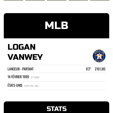
MLB
LOGAN
VANWEY
LANCEUR - PARTANT
6'2" 210 LBS
14 FÉVRIER 1999
27 ANS
ÉTATS-UNIS
JOPLIN, MO
STATS