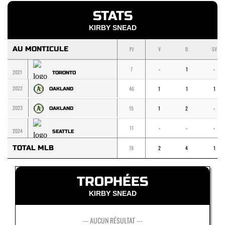
STATS
KIRBY SNEAD
AU MONTICULE
PJ
V
D
SV
7
-
1
-
2021
TORONTO
2022
46
1
1
1
OAKLAND
2023
15
1
2
-
OAKLAND
11
-
-
-
2024
SEATTLE
TOTAL MLB
79
2
4
1
TROPHÉES
KIRBY SNEAD
--- AUCUN RÉSULTAT ---