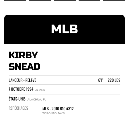
MLB
KIRBY
SNEAD
LANCEUR - RELèVE
6'1" 220 LBS
7 OCTOBRE 1994
31 ANS
ÉTATS-UNIS
ALACHUA, FL
REPÊCHAGES
MLB - 2016 R10 #312
TORONTO JAYS