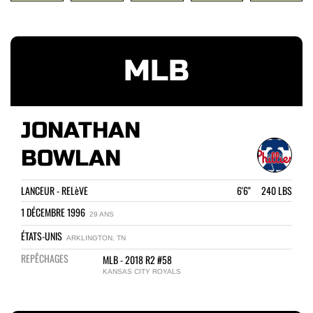
MLB
JONATHAN
BOWLAN
LANCEUR - RELèVE
6'6" 240 LBS
1 DÉCEMBRE 1996
29 ANS
ÉTATS-UNIS
ARKLINGTON, TN
REPÊCHAGES
MLB - 2018 R2 #58
KANSAS CITY ROYALS