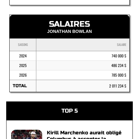
SALAIRES
JONATHAN BOWLAN
SAISONS
SALAIRE
2024
740 000 $
2025
486 234 $
2026
785 000 $
TOTAL
2 011 234 $
TOP 5
Kirill Marchenko aurait obligé
Columbus à accepter la