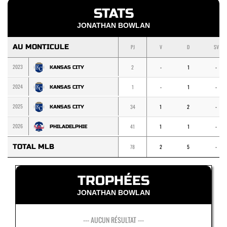
STATS
JONATHAN BOWLAN
AU MONTICULE
PJ
V
D
SV
2023
2
-
1
-
KANSAS CITY
2024
1
-
1
-
KANSAS CITY
2025
34
1
2
-
KANSAS CITY
2026
41
1
1
-
PHILADELPHIE
TOTAL MLB
78
2
5
-
TROPHÉES
JONATHAN BOWLAN
--- AUCUN RÉSULTAT ---