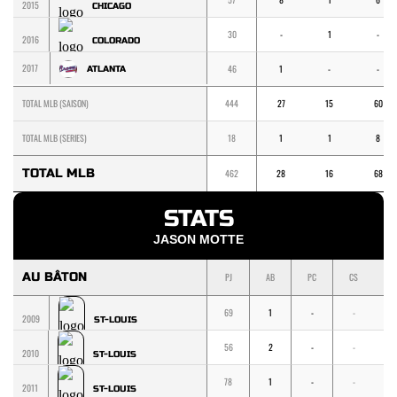
2015
CHICAGO
30
-
1
-
2016
COLORADO
2017
46
1
-
-
ATLANTA
TOTAL MLB (SAISON)
444
27
15
60
TOTAL MLB (SERIES)
18
1
1
8
TOTAL MLB
462
28
16
68
STATS
JASON MOTTE
AU BÂTON
PJ
AB
PC
CS
1
69
1
-
-
-
2009
ST-LOUIS
56
2
-
-
-
2010
ST-LOUIS
78
1
-
-
-
2011
ST-LOUIS