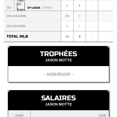
6
1
-
-
-
2012
ST-LOUIS
SERIES
TOTAL MLB (SAISON)
203
4
-
-
-
TOTAL MLB (SERIES)
6
1
-
-
-
TOTAL MLB
209
5
-
-
-
TROPHÉES
JASON MOTTE
--- AUCUN RÉSULTAT ---
SALAIRES
JASON MOTTE
SAISONS
SALAIRE