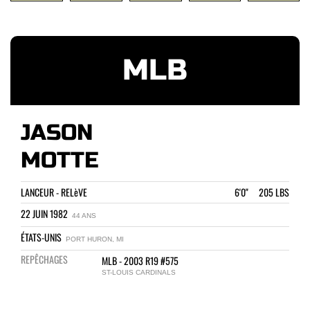
MLB
JASON
MOTTE
LANCEUR - RELèVE
6'0" 205 LBS
22 JUIN 1982
44 ANS
ÉTATS-UNIS
PORT HURON, MI
REPÊCHAGES
MLB - 2003 R19 #575
ST-LOUIS CARDINALS