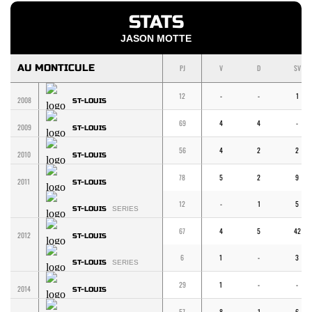
STATS
JASON MOTTE
AU MONTICULE
PJ
V
D
SV
12
-
-
1
2008
ST-LOUIS
69
4
4
-
2009
ST-LOUIS
56
4
2
2
2010
ST-LOUIS
78
5
2
9
2011
ST-LOUIS
12
-
1
5
ST-LOUIS
SERIES
67
4
5
42
2012
ST-LOUIS
6
1
-
3
ST-LOUIS
SERIES
29
1
-
-
2014
ST-LOUIS
57
8
1
6