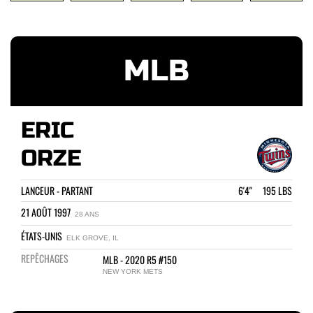
MLB
ERIC
ORZE
LANCEUR - PARTANT
6'4" 195 LBS
21 AOÛT 1997
28 ANS
ÉTATS-UNIS
ELK GROVE, IL
REPÊCHAGES
MLB - 2020 R5 #150
NEW YORK METS