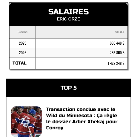
SALAIRES
ERIC ORZE
SAISONS
SALAIRE
2025
686 448 $
2026
785 800 $
TOTAL
1 472 248 $
TOP 5
Transaction conclue avec le
Wild du Minnesota : Ça règle
le dossier Arber Xhekaj pour
Conroy