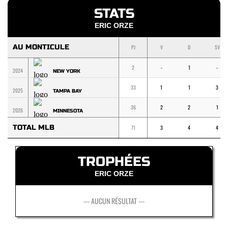
STATS
ERIC ORZE
AU MONTICULE
PJ
V
D
SV
2
-
1
-
2024
NEW YORK
33
1
1
3
2025
TAMPA BAY
36
2
2
1
2026
MINNESOTA
TOTAL MLB
71
3
4
4
TROPHÉES
ERIC ORZE
--- AUCUN RÉSULTAT ---