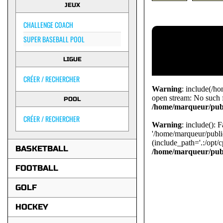
JEUX
CHALLENGE COACH
SUPER BASEBALL POOL
LIGUE
CRÉER / RECHERCHER
Warning
: include(/ho
open stream: No such fi
POOL
/home/marqueur/publi
CRÉER / RECHERCHER
Warning
: include(): 
'/home/marqueur/public
(include_path='.:/opt/c
BASKETBALL
/home/marqueur/publi
FOOTBALL
GOLF
HOCKEY