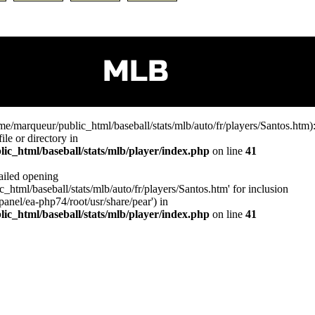
MLB
me/marqueur/public_html/baseball/stats/mlb/auto/fr/players/Santos.htm): 
le or directory in
c_html/baseball/stats/mlb/player/index.php
on line
41
Failed opening
_html/baseball/stats/mlb/auto/fr/players/Santos.htm' for inclusion
panel/ea-php74/root/usr/share/pear') in
c_html/baseball/stats/mlb/player/index.php
on line
41