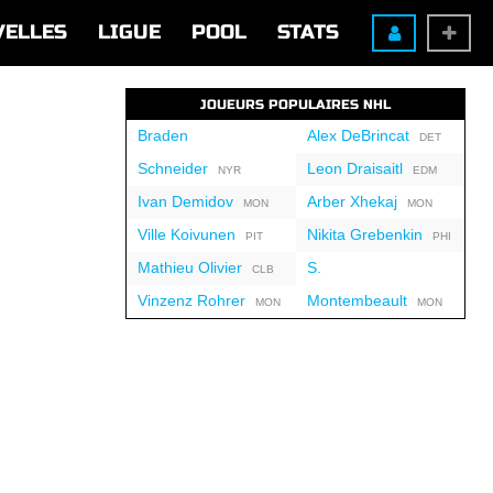
VELLES
LIGUE
POOL
STATS
JOUEURS POPULAIRES NHL
Braden
Alex DeBrincat
DET
Schneider
Leon Draisaitl
NYR
EDM
Ivan Demidov
Arber Xhekaj
MON
MON
Ville Koivunen
Nikita Grebenkin
PIT
PHI
Mathieu Olivier
S.
CLB
Vinzenz Rohrer
Montembeault
MON
MON