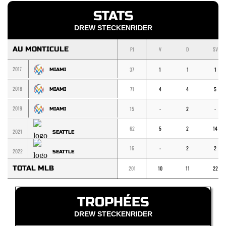
STATS
DREW STECKENRIDER
AU MONTICULE
PJ
V
D
SV
2017
37
1
1
1
MIAMI
2018
71
4
4
5
MIAMI
2019
15
-
2
-
MIAMI
62
5
2
14
2021
SEATTLE
16
-
2
2
2022
SEATTLE
TOTAL MLB
201
10
11
22
TROPHÉES
DREW STECKENRIDER