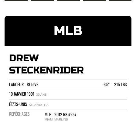
MLB
DREW
STECKENRIDER
LANCEUR - RELèVE
6'5" 215 LBS
10 JANVIER 1991
35 ANS
ÉTATS-UNIS
ATLANTA, GA
REPÊCHAGES
MLB - 2012 R8 #257
MIAMI MARLINS