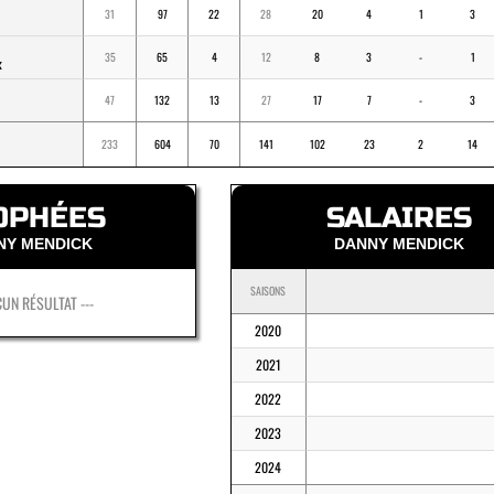
31
97
22
28
20
4
1
3
35
65
4
12
8
3
-
1
K
47
132
13
27
17
7
-
3
233
604
70
141
102
23
2
14
OPHÉES
SALAIRES
NY MENDICK
DANNY MENDICK
SAISONS
CUN RÉSULTAT ---
2020
2021
2022
2023
2024