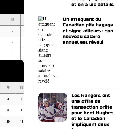
et on a les détails
Un attaquant du
ER
BB
K
ERA
Canadien plie bagage
et signe ailleurs : son
-
-
-
-
nouveau salaire
annuel est révélé
-
-
-
-
-
-
-
-
PP
BB
K
BV
MOY
Les Rangers ont
4
1
11
-
.308
une offre de
transaction prête
6
6
25
-
.243
pour Kent Hughes
et le Canadien
20
18
42
-
.220
impliquant deux