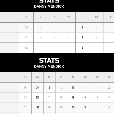
STATS
DANNY MENDICK
PJ
V
D
SV
H
HR
R
35
-
-
-
1
-
-
47
-
-
-
2
-
-
82
-
-
-
3
-
-
STATS
DANNY MENDICK
PJ
AB
PC
CS
1B
2B
3B
CC
16
39
6
12
10
-
-
2
33
107
11
26
18
4
1
3
71
164
14
36
29
5
-
2