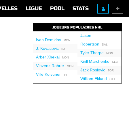
VELLES
LIGUE
POOL
STATS
JOUEURS POPULAIRES NHL
Jason
Ivan Demidov
MON
Robertson
DAL
J. Kovacevic
NJ
Tyler Thorpe
MON
Arber Xhekaj
MON
Kirill Marchenko
CLB
Vinzenz Rohrer
MON
Jack Roslovic
TOR
Ville Koivunen
PIT
William Eklund
OTT