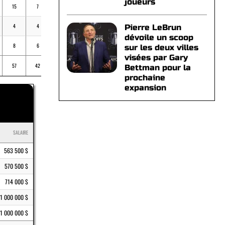
joueurs
15
7
23
1
.289
4
4
15
1
.185
Pierre LeBrun
dévoile un scoop
8
6
35
6
.205
sur les deux villes
visées par Gary
57
42
151
8
.233
Bettman pour la
prochaine
expansion
SALAIRE
563 500 $
570 500 $
714 000 $
1 000 000 $
1 000 000 $