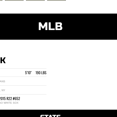
MLB
CK
5'10" 190 LBS
 ANS
, NY
2015 R22 #652
GO WHITE SOX