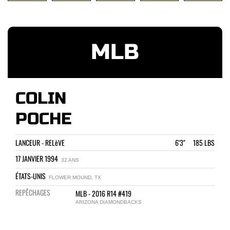
MLB
COLIN
POCHE
LANCEUR - RELèVE
6'3" 185 LBS
17 JANVIER 1994
32 ANS
ÉTATS-UNIS
FLOWER MOUND, TX
REPÊCHAGES
MLB - 2016 R14 #419
ARIZONA DIAMONDBACKS