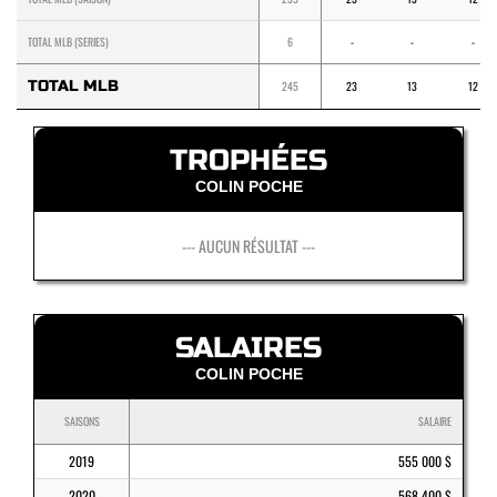
TOTAL MLB (SERIES)
6
-
-
-
TOTAL MLB
245
23
13
12
TROPHÉES
COLIN POCHE
--- AUCUN RÉSULTAT ---
SALAIRES
COLIN POCHE
SAISONS
SALAIRE
2019
555 000 $
2020
568 400 $