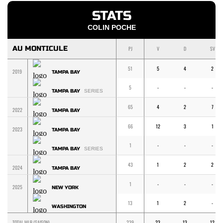
STATS
COLIN POCHE
AU MONTICULE
PJ
V
D
SV
51
5
4
2
2019
TAMPA BAY
5
-
-
-
TAMPA BAY
SERIES
65
4
2
7
2022
TAMPA BAY
66
12
3
1
2023
TAMPA BAY
1
-
-
-
TAMPA BAY
SERIES
43
1
2
2
2024
TAMPA BAY
1
-
-
-
2025
NEW YORK
13
1
2
-
WASHINGTON
TOTAL MLB (SAISON)
239
23
13
12