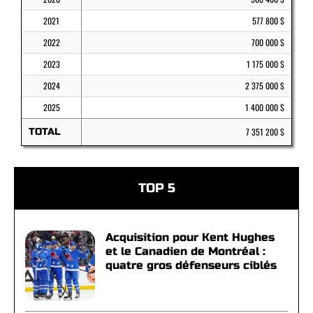
2021
577 800 $
2022
700 000 $
2023
1 175 000 $
2024
2 375 000 $
2025
1 400 000 $
TOTAL
7 351 200 $
TOP 5
Acquisition pour Kent Hughes
et le Canadien de Montréal :
quatre gros défenseurs ciblés