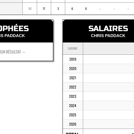
50
77
3
6
6
-
-
-
OPHÉES
SALAIRES
IS PADDACK
CHRIS PADDACK
SAISONS
CUN RÉSULTAT ---
2019
2020
2021
2022
2023
2024
2025
2026