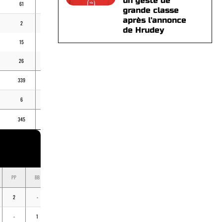
un geste de
61
27
83
4,95
grande classe
après l'annonce
2
-
1
4,50
de Hrudey
15
9
12
6,04
26
10
27
7,63
339
145
569
-
6
-
5
-
345
145
574
-
PP
BB
K
BV
MOY
2
-
19
-
.119
-
1
26
1
.029