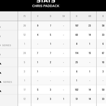
STATS
CHRIS PADDACK
PJ
V
D
SV
H
HR
R
26
9
7
-
107
23
58
O
12
4
5
-
60
14
33
O
1
-
1
-
8
1
6
O
SERIES
24
7
7
-
114
15
67
O
5
1
2
-
25
-
10
A
3
1
-
-
6
1
3
A
1
-
-
-
1
-
-
A
SERIES
17
5
3
-
102
14
50
A
12
2
3
1
51
14
33