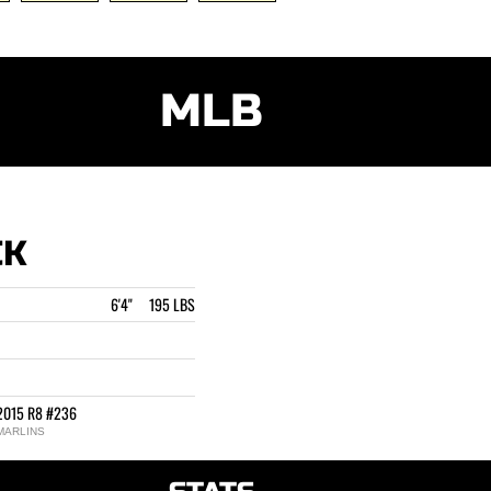
MLB
CK
6'4" 195 LBS
2015 R8 #236
MARLINS