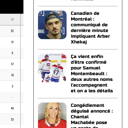
Canadien de
Montréal :
ER
BB
K
ERA
communiqué de
dernière minute
52
31
153
3,33
impliquant Arber
Xhekaj
31
12
58
4,73
6
-
1
23,14
Ça vient enfin
d'être confirmé
57
22
99
4,65
pour Samuel
Montembeault :
10
2
20
4,03
deux autres noms
l'accompagnent
3
1
8
4,50
et on a les détails
-
-
4
-
Congédiement
49
21
79
4,99
déguisé annoncé :
Chantal
33
10
29
6,32
Machabée pose