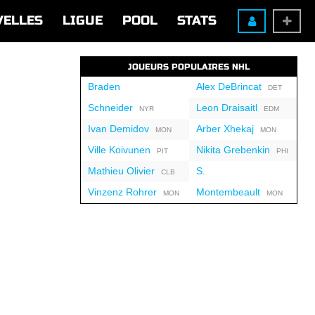
VELLES
LIGUE
POOL
STATS
JOUEURS POPULAIRES NHL
Braden
Alex DeBrincat
DET
Schneider
Leon Draisaitl
NYR
EDM
Ivan Demidov
Arber Xhekaj
MON
MON
Ville Koivunen
Nikita Grebenkin
PIT
PHI
Mathieu Olivier
S.
CLB
Vinzenz Rohrer
Montembeault
MON
MON