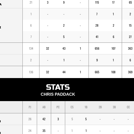
21
3
9
-
115
17
65
A
1
-
-
-
7
1
2
6
-
2
-
28
2
15
I
7
-
5
-
41
6
27
134
32
43
1
656
107
363
2
-
1
-
9
1
6
136
32
44
1
665
108
369
STATS
CHRIS PADDACK
PJ
AB
PC
CS
1B
2B
3B
CC
26
42
3
5
5
-
-
-
O
24
35
-
1
1
-
-
-
O