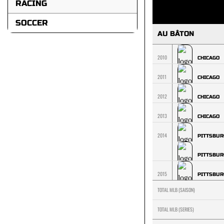
RACING
SOCCER
AU BÂTON
2010
CHICAGO
2011
CHICAGO
2012
CHICAGO
2013
CHICAGO
2014
PITTSBUR
PITTSBUR
2015
PITTSBUR
TOTAL MLB (SAISON)
TOTAL MLB (SERIES)