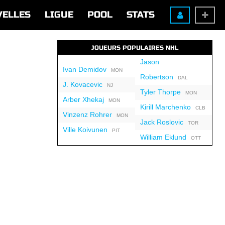
VELLES
LIGUE
POOL
STATS
JOUEURS POPULAIRES NHL
Jason
Ivan Demidov
MON
Robertson
DAL
J. Kovacevic
NJ
Tyler Thorpe
MON
Arber Xhekaj
MON
Kirill Marchenko
CLB
Vinzenz Rohrer
MON
Jack Roslovic
TOR
Ville Koivunen
PIT
William Eklund
OTT