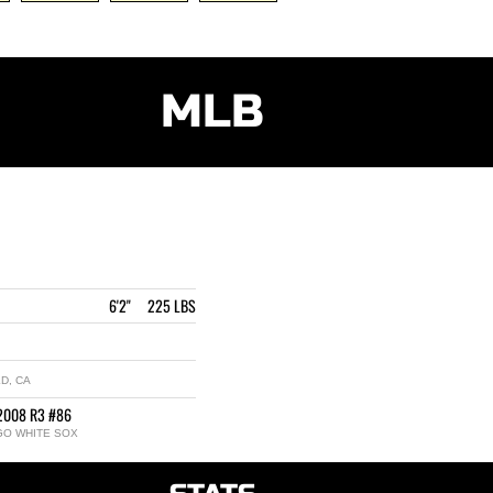
MLB
6'2" 225 LBS
D, CA
2008 R3 #86
GO WHITE SOX