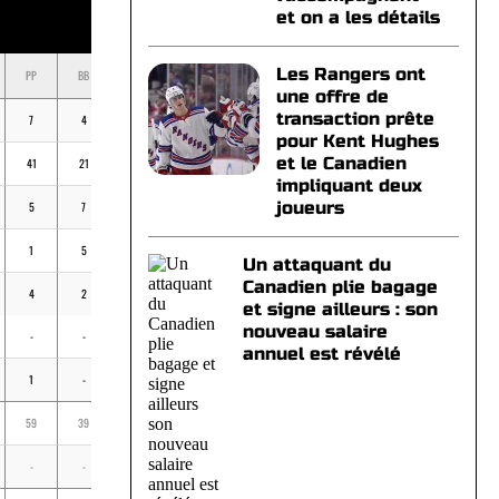
et on a les détails
Les Rangers ont
PP
BB
K
BV
MOY
une offre de
transaction prête
7
4
17
2
.231
pour Kent Hughes
et le Canadien
41
21
56
5
.244
impliquant deux
joueurs
5
7
39
4
.177
1
5
7
1
.200
Un attaquant du
Canadien plie bagage
4
2
9
-
.179
et signe ailleurs : son
nouveau salaire
-
-
-
-
-
annuel est révélé
1
-
3
-
.286
59
39
131
12
.226
-
-
-
-
-