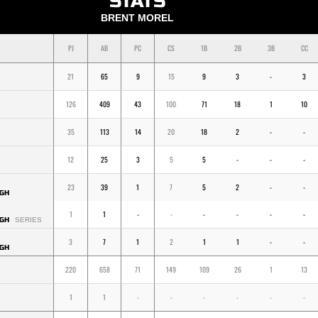
STATS
BRENT MOREL
PJ
AB
PC
CS
1B
2B
3B
CC
21
65
9
15
9
3
-
3
126
409
43
100
71
18
1
10
35
113
14
20
18
2
-
-
12
25
3
5
5
-
-
-
23
39
1
7
5
2
-
-
GH
1
1
-
-
-
-
-
-
GH
SERIES
3
7
1
2
1
1
-
-
GH
220
658
71
149
109
26
1
13
1
1
-
-
-
-
-
-