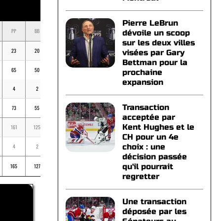
Pierre LeBrun
PP
BB
K
BV
MOY
dévoile un scoop
sur les deux villes
23
20
48
-
.217
visées par Gary
Bettman pour la
65
50
100
3
.255
prochaine
expansion
4
2
8
-
.222
Transaction
73
55
115
2
.262
acceptée par
Kent Hughes et le
161
125
263
5
.252
CH pour un 4e
choix : une
4
2
8
-
.222
décision passée
qu'il pourrait
165
127
271
5
.251
regretter
Une transaction
déposée par les