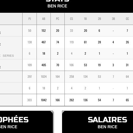
BEN RICE
PJ
AB
PC
CS
1B
2B
3B
CC
50
152
20
33
20
6
-
7
K
138
467
74
119
61
28
4
26
K
6
18
2
4
2
1
-
1
K
SERIES
109
405
70
106
53
19
3
31
K
297
1024
164
258
134
53
7
64
6
18
2
4
2
1
-
1
303
1042
166
262
136
54
7
65
OPHÉES
SALAIRES
BEN RICE
BEN RICE