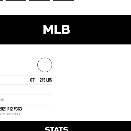
MLB
6'1" 215 LBS
 ME
2021 R12 #363
ORK YANKEES
STATS