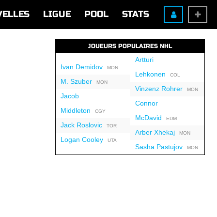
VELLES
LIGUE
POOL
STATS
JOUEURS POPULAIRES NHL
Artturi
Ivan Demidov
MON
Lehkonen
COL
M. Szuber
MON
Vinzenz Rohrer
MON
Jacob
Connor
Middleton
CGY
McDavid
EDM
Jack Roslovic
TOR
Arber Xhekaj
MON
Logan Cooley
UTA
Sasha Pastujov
MON