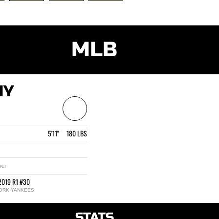
MLB
NY
5'11" 180 LBS
NJ
2019 R1 #30
ORK YANKEES
STATS