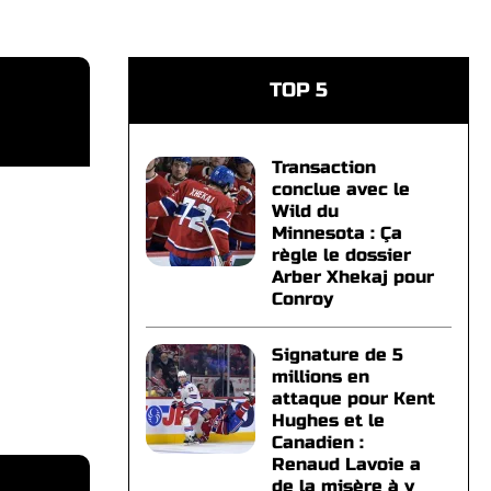
TOP 5
Transaction
conclue avec le
Wild du
Minnesota : Ça
règle le dossier
Arber Xhekaj pour
Conroy
Signature de 5
millions en
attaque pour Kent
Hughes et le
Canadien :
Renaud Lavoie a
de la misère à y