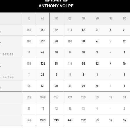
ANTHONY VOLPE
PJ
AB
PC
CS
1B
2B
3B
CC
159
541
62
113
67
21
4
21
K
160
637
90
160
114
27
7
12
K
14
49
10
14
10
3
-
1
K
SERIES
153
539
65
114
59
32
4
19
K
7
26
2
5
3
1
-
1
K
SERIES
56
171
20
40
29
9
1
1
K
528
1888
237
427
269
89
16
53
21
75
12
19
13
4
-
2
549
1963
249
446
282
93
16
55