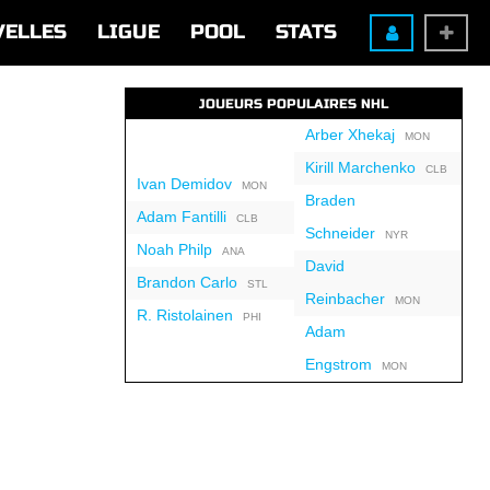
VELLES
LIGUE
POOL
STATS
JOUEURS POPULAIRES NHL
Arber Xhekaj
MON
Kirill Marchenko
CLB
Ivan Demidov
MON
Braden
Adam Fantilli
CLB
Schneider
NYR
Noah Philp
ANA
David
Brandon Carlo
STL
Reinbacher
MON
R. Ristolainen
PHI
Adam
Engstrom
MON