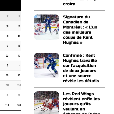
croire
PP
BB
K
BV
MOY
Signature du
Canadien de
60
52
167
24
.209
Montréal : « L'un
des meilleurs
60
42
156
28
.251
coups de Kent
Hughes »
6
10
13
5
.286
Confirmé : Kent
72
43
150
18
.212
Hughes travaille
sur l'acquisition
2
-
16
-
.192
de deux joueurs
19
22
45
7
.234
et une source
révèle les détails
211
159
518
77
.226
Les Red Wings
8
10
29
5
.253
révèlent enfin les
joueurs qu'ils
219
169
547
82
.227
veulent en