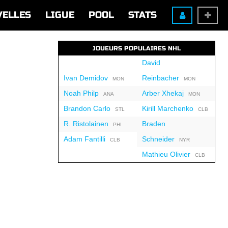
VELLES
LIGUE
POOL
STATS
JOUEURS POPULAIRES NHL
David
Ivan Demidov
Reinbacher
MON
MON
Noah Philp
Arber Xhekaj
ANA
MON
Brandon Carlo
Kirill Marchenko
STL
CLB
R. Ristolainen
Braden
PHI
Adam Fantilli
Schneider
CLB
NYR
Mathieu Olivier
CLB