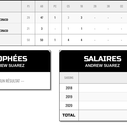
PJ
AB
PC
CS
1B
2B
3B
CC
29
47
1
3
3
-
-
-
CISCO
21
3
-
1
1
-
-
-
CISCO
50
50
1
4
4
-
-
-
OPHÉES
SALAIRES
REW SUAREZ
ANDREW SUAREZ
SAISONS
CUN RÉSULTAT ---
2018
2019
2020
TOTAL