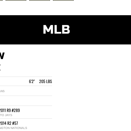
MLB
W
Z
6'2" 205 LBS
ANS
2011 R9 #289
TO JAYS
2014 R2 #57
NGTON NATIONALS