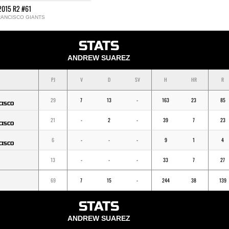
2015 R2 #61
RANCISCO GIANTS
STATS
ANDREW SUAREZ
PJ
V
D
SV
H
HR
R
29
7
13
-
163
23
85
CISCO
21
-
2
-
39
7
23
CISCO
6
-
-
-
9
1
4
CISCO
13
-
-
-
33
7
27
69
7
15
-
244
38
139
STATS
ANDREW SUAREZ