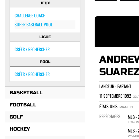
JEUX
CHALLENGE COACH
SUPER BASEBALL POOL
LIGUE
CRÉER / RECHERCHER
ANDRE
POOL
SUARE
CRÉER / RECHERCHER
LANCEUR - PARTANT
BASKETBALL
11 SEPTEMBRE 1992
33 
FOOTBALL
ÉTATS-UNIS
MIAMI, FL
REPÊCHAGES
MLB - 
GOLF
TORON
HOCKEY
MLB - 
WASHI