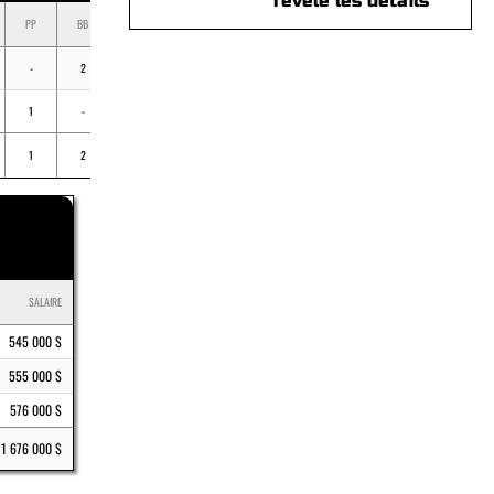
révèle les détails
PP
BB
K
BV
MOY
-
2
27
-
.064
1
-
1
-
.333
1
2
28
-
.080
SALAIRE
545 000 $
555 000 $
576 000 $
1 676 000 $