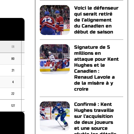
Voici le défenseur
qui serait retiré
de l'alignement
du Canadien en
début de saison
ER
BB
K
ERA
Signature de 5
millions en
80
45
130
4,49
attaque pour Kent
Hughes et le
21
14
25
5,79
Canadien :
Renaud Lavoie a
4
6
5
3,38
de la misère à y
croire
22
15
17
7,16
Confirmé : Kent
127
80
177
-
Hughes travaille
sur l'acquisition
de deux joueurs
et une source