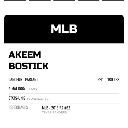
MLB
AKEEM
BOSTICK
LANCEUR - PARTANT
6'4" 180 LBS
4 MAI 1995
31 ANS
ÉTATS-UNIS
FLORENCE, SC
REPÊCHAGES
MLB - 2013 R2 #62
TEXAS RANGERS