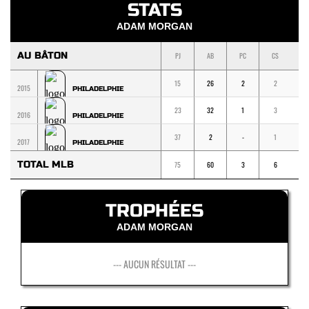
STATS
ADAM MORGAN
AU BÂTON
PJ
AB
PC
CS
1
15
26
2
2
1
2015
PHILADELPHIE
23
32
1
3
2
2016
PHILADELPHIE
37
2
-
1
1
2017
PHILADELPHIE
TOTAL MLB
75
60
3
6
4
TROPHÉES
ADAM MORGAN
--- AUCUN RÉSULTAT ---