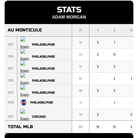
STATS
ADAM MORGAN
AU MONTICULE
PJ
V
D
SV
15
5
7
-
2015
PHILADELPHIE
23
2
11
-
2016
PHILADELPHIE
37
3
3
-
2017
PHILADELPHIE
67
-
2
1
2018
PHILADELPHIE
40
3
3
-
2019
PHILADELPHIE
2020
17
-
1
-
PHILADELPHIE
34
2
-
2
2021
CHICAGO
TOTAL MLB
233
15
27
3