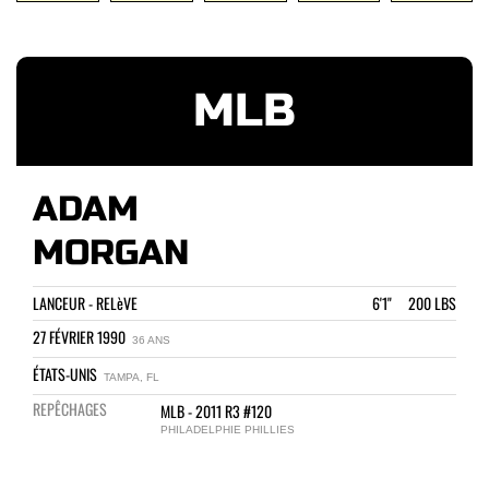
MLB
ADAM
MORGAN
LANCEUR - RELèVE
6'1" 200 LBS
27 FÉVRIER 1990
36 ANS
ÉTATS-UNIS
TAMPA, FL
REPÊCHAGES
MLB - 2011 R3 #120
PHILADELPHIE PHILLIES