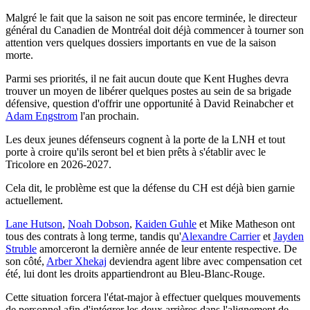
Malgré le fait que la saison ne soit pas encore terminée, le directeur
général du Canadien de Montréal doit déjà commencer à tourner son
attention vers quelques dossiers importants en vue de la saison
morte.
Parmi ses priorités, il ne fait aucun doute que Kent Hughes devra
trouver un moyen de libérer quelques postes au sein de sa brigade
défensive, question d'offrir une opportunité à David Reinabcher et
Adam Engstrom
l'an prochain.
Les deux jeunes défenseurs cognent à la porte de la LNH et tout
porte à croire qu'ils seront bel et bien prêts à s'établir avec le
Tricolore en 2026-2027.
Cela dit, le problème est que la défense du CH est déjà bien garnie
actuellement.
Lane Hutson
,
Noah Dobson
,
Kaiden Guhle
et Mike Matheson ont
tous des contrats à long terme, tandis qu'
Alexandre Carrier
et
Jayden
Struble
amorceront la dernière année de leur entente respective. De
son côté,
Arber Xhekaj
deviendra agent libre avec compensation cet
été, lui dont les droits appartiendront au Bleu-Blanc-Rouge.
Cette situation forcera l'état-major à effectuer quelques mouvements
de personnel afin d'intégrer les deux arrières dans l'alignement de