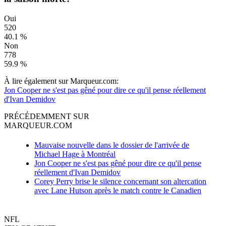
Oui
520
40.1 %
Non
778
59.9 %
À lire également sur Marqueur.com:
Jon Cooper ne s'est pas gêné pour dire ce qu'il pense réellement
d'Ivan Demidov
PRÉCÉDEMMENT SUR
MARQUEUR.COM
Mauvaise nouvelle dans le dossier de l'arrivée de
Michael Hage à Montréal
Jon Cooper ne s'est pas gêné pour dire ce qu'il pense
réellement d'Ivan Demidov
Corey Perry brise le silence concernant son altercation
avec Lane Hutson après le match contre le Canadien
NFL