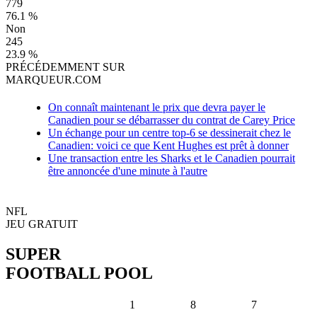
779
76.1 %
Non
245
23.9 %
PRÉCÉDEMMENT SUR
MARQUEUR.COM
On connaît maintenant le prix que devra payer le
Canadien pour se débarrasser du contrat de Carey Price
Un échange pour un centre top-6 se dessinerait chez le
Canadien: voici ce que Kent Hughes est prêt à donner
Une transaction entre les Sharks et le Canadien pourrait
être annoncée d'une minute à l'autre
NFL
JEU GRATUIT
SUPER
FOOTBALL POOL
1
8
7