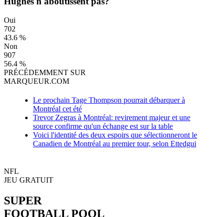
Hughes n'aboutissent pas?
Oui
702
43.6 %
Non
907
56.4 %
PRÉCÉDEMMENT SUR
MARQUEUR.COM
Le prochain Tage Thompson pourrait débarquer à
Montréal cet été
Trevor Zegras à Montréal: revirement majeur et une
source confirme qu'un échange est sur la table
Voici l'identité des deux espoirs que sélectionneront le
Canadien de Montréal au premier tour, selon Ettedgui
NFL
JEU GRATUIT
SUPER
FOOTBALL POOL