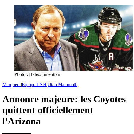
Photo : Habsolumentfan
Marqueur
|
Equipe LNH
|
Utah Mammoth
Annonce majeure: les Coyotes
quittent officiellement
l'Arizona