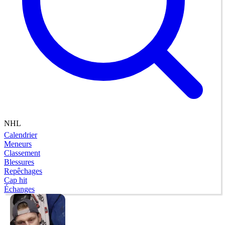
NHL
Calendrier
Meneurs
Classement
Blessures
Repêchages
Cap hit
Échanges