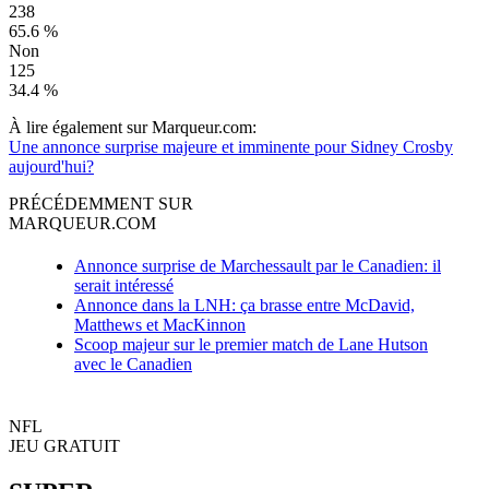
238
65.6 %
Non
125
34.4 %
À lire également sur Marqueur.com:
Une annonce surprise majeure et imminente pour Sidney Crosby
aujourd'hui?
PRÉCÉDEMMENT SUR
MARQUEUR.COM
Annonce surprise de Marchessault par le Canadien: il
serait intéressé
Annonce dans la LNH: ça brasse entre McDavid,
Matthews et MacKinnon
Scoop majeur sur le premier match de Lane Hutson
avec le Canadien
NFL
JEU GRATUIT