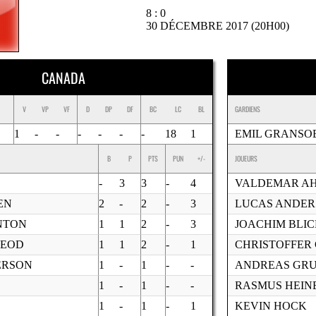
8 : 0
30 DÉCEMBRE 2017 (20H00)
CANADA
V
VP
VF
D
DP
DF
BC
LC
BL
GARDIENS
1
-
-
-
-
-
-
18
1
EMIL GRANSO
B
P
PTS
PUN
+/-
JOUEURS
-
3
3
-
4
VALDEMAR A
EN
2
-
2
-
3
LUCAS ANDER
NTON
1
1
2
-
3
JOACHIM BLI
LEOD
1
1
2
-
1
CHRISTOFFER
ERSON
1
-
1
-
-
ANDREAS GR
1
-
1
-
-
RASMUS HEIN
1
-
1
-
1
KEVIN HOCK