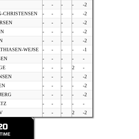
-
-
-
-
-2
G-CHRISTENSEN
-
-
-
-
-2
ARSEN
-
-
-
-
-2
EN
-
-
-
-
-2
N
-
-
-
-
-2
ATHIASEN-WEJSE
-
-
-
-
-1
SEN
-
-
-
-
-
GE
-
-
-
2
-
NSEN
-
-
-
-
-2
EN
-
-
-
-
-2
JERG
-
-
-
-
-2
LTZ
-
-
-
-
-
V
-
-
-
2
-2
20
TIME