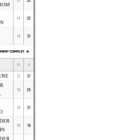
21
33
ROM
14
32
EN
14
31
EMENT COMPLET
PJ
B
URE
21
27
IR
19
25
A
14
21
D
DER
18
18
IN
DER