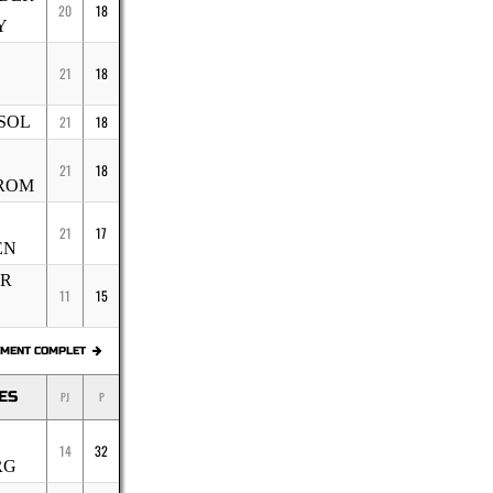
20
18
Y
21
18
SOL
21
18
21
18
ROM
21
17
EN
IR
11
15
EMENT COMPLET
SES
PJ
P
14
32
RG