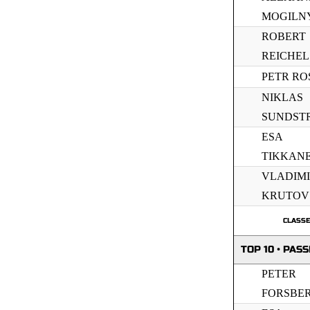
MOGILN
ROBERT
REICHEL
PETR RO
NIKLAS
SUNDST
ESA
TIKKAN
VLADIM
KRUTOV
CLASS
TOP 10 • PAS
PETER
FORSBE