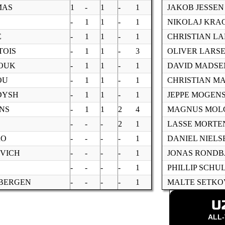
MAS
1
-
1
-
1
JAKOB JESSEN
-
1
1
-
1
NIKOLAJ KRA
E
-
1
1
-
1
CHRISTIAN L
TOIS
-
1
1
-
3
OLIVER LARS
HOUK
-
1
1
-
1
DAVID MADSE
OU
-
1
1
-
1
CHRISTIAN M
DYSH
-
1
1
-
1
JEPPE MOGEN
NS
-
1
1
2
4
MAGNUS MOL
-
-
-
2
1
LASSE MORTE
RO
-
-
-
-
1
DANIEL NIELS
VICH
-
-
-
-
1
JONAS RONDB
-
-
-
-
1
PHILLIP SCHU
NBERGEN
-
-
-
-
1
MALTE SETKO
U
ALL-