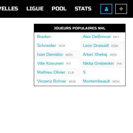
VELLES
LIGUE
POOL
STATS
JOUEURS POPULAIRES NHL
Braden
Alex DeBrincat
DET
Schneider
Leon Draisaitl
NYR
EDM
Ivan Demidov
Arber Xhekaj
MON
MON
Ville Koivunen
Nikita Grebenkin
PIT
PHI
Mathieu Olivier
S.
CLB
Vinzenz Rohrer
Montembeault
MON
MON