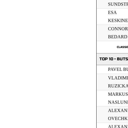
SUNDST
ESA
KESKIN
CONNOR
BEDARD
CLASS
TOP 10 • BUTS
PAVEL B
VLADIM
RUZICK
MARKUS
NASLUN
ALEXAN
OVECHK
ALEXAN