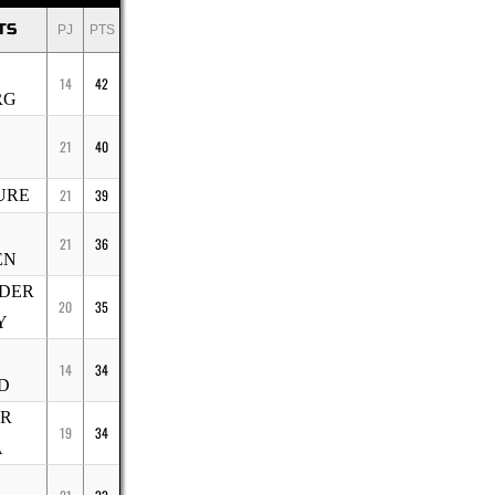
TS
PJ
PTS
14
42
RG
21
40
URE
21
39
21
36
EN
DER
20
35
Y
14
34
D
IR
19
34
A