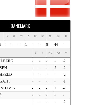
DANEMARK
V
VP
VF
D
DP
DF
BC
LC
BL
E
-
-
-
1
-
-
8
44
-
B
P
PTS
PUN
+/-
HLBERG
-
-
-
-
-2
SEN
-
-
-
2
-2
CHFELD
-
-
-
-
-2
 GATH
-
-
-
-
-1
UNDTVIG
-
-
-
2
-2
E
-
-
-
-
-
-
-
-
-
-2