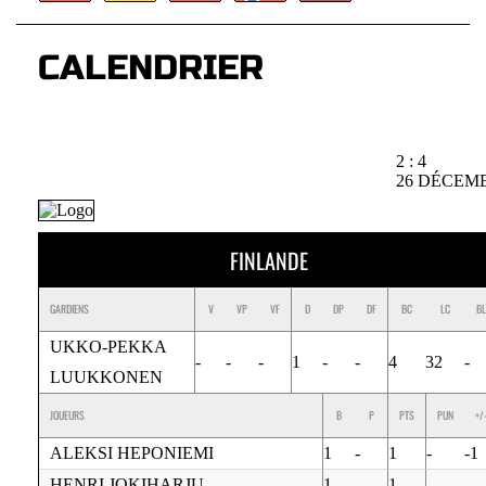
CALENDRIER
2 : 4
26 DÉCEMB
FINLANDE
GARDIENS
V
VP
VF
D
DP
DF
BC
LC
BL
UKKO-PEKKA
-
-
-
1
-
-
4
32
-
LUUKKONEN
JOUEURS
B
P
PTS
PUN
+/
ALEKSI HEPONIEMI
1
-
1
-
-1
HENRI JOKIHARJU
1
-
1
-
-