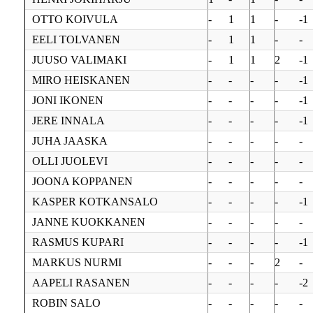
OTTO KOIVULA
-
1
1
-
-1
EELI TOLVANEN
-
1
1
-
-
JUUSO VALIMAKI
-
1
1
2
-1
MIRO HEISKANEN
-
-
-
-
-1
JONI IKONEN
-
-
-
-
-1
JERE INNALA
-
-
-
-
-1
JUHA JAASKA
-
-
-
-
-
OLLI JUOLEVI
-
-
-
-
-
JOONA KOPPANEN
-
-
-
-
-
KASPER KOTKANSALO
-
-
-
-
-1
JANNE KUOKKANEN
-
-
-
-
-
RASMUS KUPARI
-
-
-
-
-1
MARKUS NURMI
-
-
-
2
-
AAPELI RASANEN
-
-
-
-
-2
ROBIN SALO
-
-
-
-
-