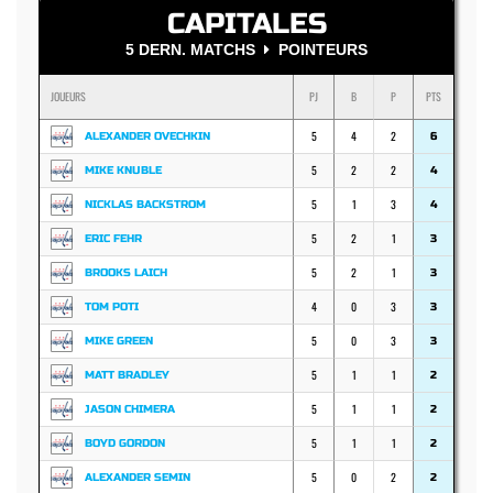
CAPITALES
5 DERN. MATCHS
POINTEURS
JOUEURS
PJ
B
P
PTS
5
4
2
ALEXANDER OVECHKIN
6
5
2
2
MIKE KNUBLE
4
5
1
3
NICKLAS BACKSTROM
4
5
2
1
ERIC FEHR
3
5
2
1
BROOKS LAICH
3
4
0
3
TOM POTI
3
5
0
3
MIKE GREEN
3
5
1
1
MATT BRADLEY
2
5
1
1
JASON CHIMERA
2
5
1
1
BOYD GORDON
2
5
0
2
ALEXANDER SEMIN
2