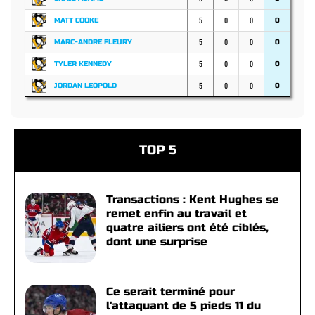
5
0
0
MATT COOKE
0
5
0
0
MARC-ANDRE FLEURY
0
5
0
0
TYLER KENNEDY
0
5
0
0
JORDAN LEOPOLD
0
TOP 5
Transactions : Kent Hughes se
remet enfin au travail et
quatre ailiers ont été ciblés,
dont une surprise
Ce serait terminé pour
l'attaquant de 5 pieds 11 du