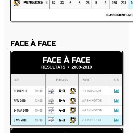
82
33
6
8
28
5
2
256
237
1
PENGUINS
(8)
CLASSEMENT LN
FACE À FACE
FACE À FACE
RÉSULTATS
2009-2010
DATE
POINTAGES
ENDROIT
STAT
21 JAN 2010
19H30
6-3
PITTSBURGH
7 FÉV 2010
12H00
5-4
WASHINGTON
24 MAR 2010
19H00
4-3
WASHINGTON
6 AVR 2010
19H30
6-3
PITTSBURGH