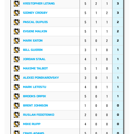
5
2
1
KRISTOPHER LETANG
3
5
1
2
SIDNEY CROSBY
3
5
1
1
PASCAL DUPUIS
2
5
1
1
EVGENI MALKIN
2
5
0
2
MARK EATON
2
3
1
0
BILL GUERIN
1
4
1
0
JORDAN STAAL
1
5
1
0
MAXIME TALBOT
1
3
0
1
ALEXEI PONIKAROVSKY
1
4
0
1
MARK LETESTU
1
5
0
1
BROOKS ORPIK
1
1
0
0
BRENT JOHNSON
0
2
0
0
RUSLAN FEDOTENKO
0
4
0
0
MIKE RUPP
0
5
0
0
CRAIG ADAMS
0