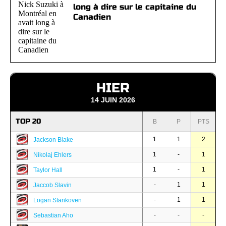
long à dire sur le capitaine du
Canadien
HIER
14 JUIN 2026
TOP 20
B
P
PTS
1
1
2
Jackson Blake
1
-
1
Nikolaj Ehlers
1
-
1
Taylor Hall
-
1
1
Jaccob Slavin
-
1
1
Logan Stankoven
-
-
-
Sebastian Aho