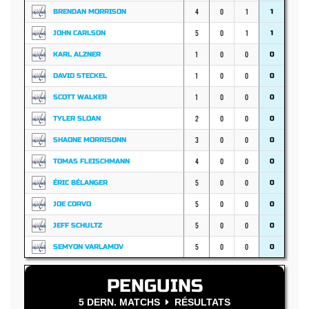
4
0
1
BRENDAN MORRISON
1
5
0
1
JOHN CARLSON
1
1
0
0
KARL ALZNER
0
1
0
0
DAVID STECKEL
0
1
0
0
SCOTT WALKER
0
2
0
0
TYLER SLOAN
0
3
0
0
SHAONE MORRISONN
0
4
0
0
TOMAS FLEISCHMANN
0
5
0
0
ÉRIC BÉLANGER
0
5
0
0
JOE CORVO
0
5
0
0
JEFF SCHULTZ
0
5
0
0
SEMYON VARLAMOV
0
PENGUINS
5 DERN. MATCHS
RÉSULTATS