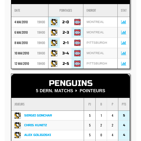
DATE
POINTAGES
ENDROIT
STAT
4 MAI 2010
19H00
2-0
MONTREAL
6 MAI 2010
19H00
2-3
MONTREAL
8 MAI 2010
19H00
2-1
PITTSBURGH
10 MAI 2010
19H00
3-4
MONTREAL
12 MAI 2010
19H00
2-5
PITTSBURGH
PENGUINS
5 DERN. MATCHS
POINTEURS
JOUEURS
PJ
B
P
PTS
5
1
4
SERGEI GONCHAR
5
5
2
2
CHRIS KUNITZ
4
5
0
4
ALEX GOLIGOSKI
4