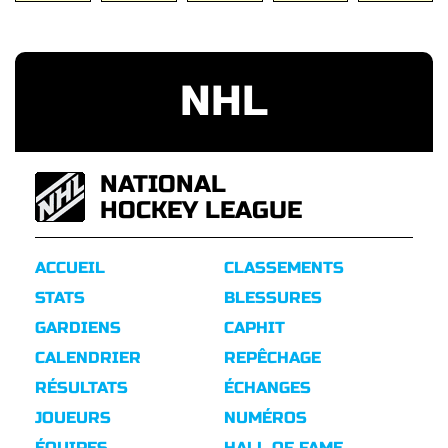
NHL
NATIONAL
HOCKEY LEAGUE
ACCUEIL
CLASSEMENTS
STATS
BLESSURES
GARDIENS
CAPHIT
CALENDRIER
REPÊCHAGE
RÉSULTATS
ÉCHANGES
JOUEURS
NUMÉROS
ÉQUIPES
HALL OF FAME