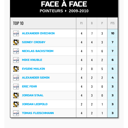
FACE À FACE
POINTEURS
2009-2010
TOP 10
PJ
B
P
PTS
4
7
3
ALEXANDER OVECHKIN
10
4
4
3
SIDNEY CROSBY
7
4
1
6
NICKLAS BACKSTROM
7
4
4
2
MIKE KNUBLE
6
2
0
5
EVGENI MALKIN
5
4
2
2
ALEXANDER SEMIN
4
4
3
0
ERIC FEHR
3
4
3
0
JORDAN STAAL
3
2
2
1
JORDAN LEOPOLD
3
4
2
1
TOMAS FLEISCHMANN
3