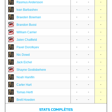
-
-
-
Rasmus Andersson
-
-
-
Ivan Barbashev
-
-
-
Braeden Bowman
-
-
-
Brandon Bussi
-
-
-
William Carrier
-
-
-
Jalen Chatfield
-
-
-
Pavel Dorofeyev
-
-
-
Nic Dowd
-
-
-
Jack Eichel
-
-
-
Shayne Gostisbehere
-
-
-
Noah Hanifin
-
-
-
Carter Hart
-
-
-
Tomas Hertl
-
-
-
Brett Howden
STATS COMPLÈTES