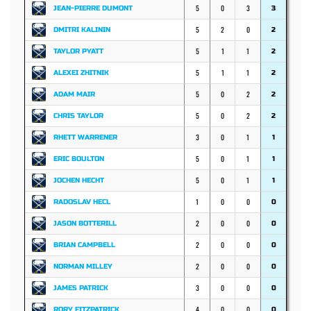
5
0
3
JEAN-PIERRE DUMONT
3
5
2
0
DMITRI KALININ
2
5
1
1
TAYLOR PYATT
2
5
1
1
ALEXEI ZHITNIK
2
5
0
2
ADAM MAIR
2
5
0
2
CHRIS TAYLOR
2
3
0
1
RHETT WARRENER
1
5
0
1
ERIC BOULTON
1
5
0
1
JOCHEN HECHT
1
1
0
0
RADOSLAV HECL
0
2
0
0
JASON BOTTERILL
0
2
0
0
BRIAN CAMPBELL
0
2
0
0
NORMAN MILLEY
0
3
0
0
JAMES PATRICK
0
4
0
0
RORY FITZPATRICK
0