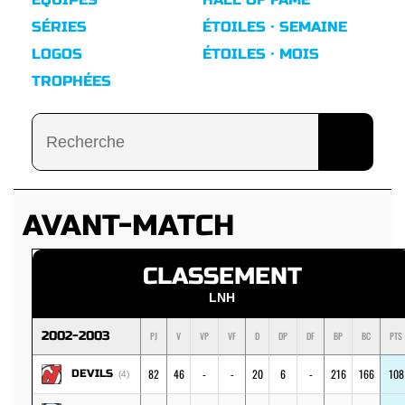
SÉRIES
ÉTOILES · SEMAINE
LOGOS
ÉTOILES · MOIS
TROPHÉES
AVANT-MATCH
CLASSEMENT
LNH
2002-2003
PJ
V
VP
VF
D
DP
DF
BP
BC
PTS
82
46
-
-
20
6
-
216
166
108
DEVILS
(4)