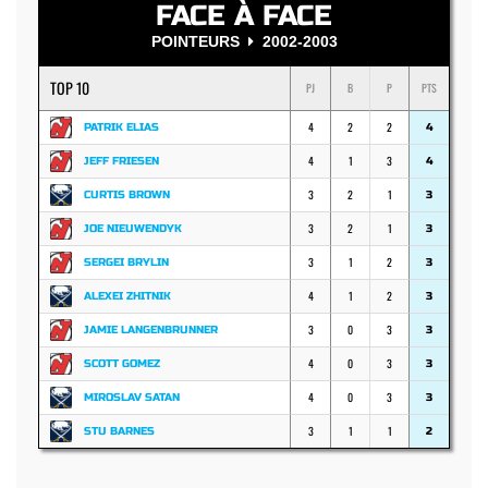
FACE À FACE
POINTEURS
2002-2003
TOP 10
PJ
B
P
PTS
4
2
2
PATRIK ELIAS
4
4
1
3
JEFF FRIESEN
4
3
2
1
CURTIS BROWN
3
3
2
1
JOE NIEUWENDYK
3
3
1
2
SERGEI BRYLIN
3
4
1
2
ALEXEI ZHITNIK
3
3
0
3
JAMIE LANGENBRUNNER
3
4
0
3
SCOTT GOMEZ
3
4
0
3
MIROSLAV SATAN
3
3
1
1
STU BARNES
2