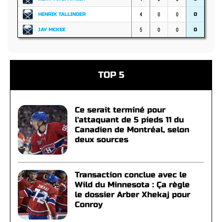
4
0
0
HENRIK TALLINDER
0
5
0
0
JAY MCKEE
0
TOP 5
Ce serait terminé pour
l'attaquant de 5 pieds 11 du
Canadien de Montréal, selon
deux sources
Transaction conclue avec le
Wild du Minnesota : Ça règle
le dossier Arber Xhekaj pour
Conroy