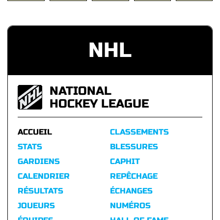
NHL
NATIONAL
HOCKEY LEAGUE
ACCUEIL
CLASSEMENTS
STATS
BLESSURES
GARDIENS
CAPHIT
CALENDRIER
REPÊCHAGE
RÉSULTATS
ÉCHANGES
JOUEURS
NUMÉROS