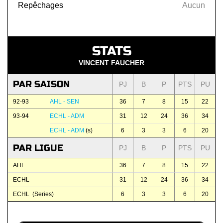
Repêchages
Aucun
STATS
VINCENT FAUCHER
PAR SAISON
PJ
B
P
PTS
PU
92-93
AHL - SEN
36
7
8
15
22
93-94
ECHL - ADM
31
12
24
36
34
ECHL - ADM
(s)
6
3
3
6
20
PAR LIGUE
PJ
B
P
PTS
PU
AHL
36
7
8
15
22
ECHL
31
12
24
36
34
ECHL (Series)
6
3
3
6
20