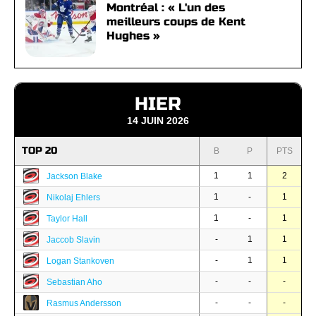
Montréal : « L'un des
meilleurs coups de Kent
Hughes »
HIER
14 JUIN 2026
TOP 20
B
P
PTS
1
1
2
Jackson Blake
1
-
1
Nikolaj Ehlers
1
-
1
Taylor Hall
-
1
1
Jaccob Slavin
-
1
1
Logan Stankoven
-
-
-
Sebastian Aho
-
-
-
Rasmus Andersson