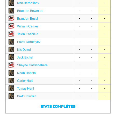
-
-
-
Ivan Barbashev
-
-
-
Braeden Bowman
-
-
-
Brandon Bussi
-
-
-
William Carrier
-
-
-
Jalen Chatfield
-
-
-
Pavel Dorofeyev
-
-
-
Nic Dowd
-
-
-
Jack Eichel
-
-
-
Shayne Gostisbehere
-
-
-
Noah Hanifin
-
-
-
Carter Hart
-
-
-
Tomas Hertl
-
-
-
Brett Howden
STATS COMPLÈTES