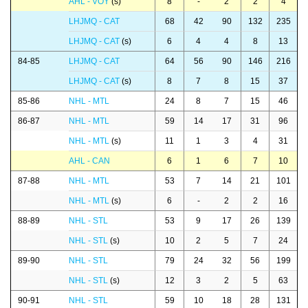
AHL - VOY
(s)
8
-
2
2
4
LHJMQ - CAT
68
42
90
132
235
LHJMQ - CAT
(s)
6
4
4
8
13
84-85
LHJMQ - CAT
64
56
90
146
216
LHJMQ - CAT
(s)
8
7
8
15
37
85-86
NHL - MTL
24
8
7
15
46
86-87
NHL - MTL
59
14
17
31
96
NHL - MTL
(s)
11
1
3
4
31
AHL - CAN
6
1
6
7
10
87-88
NHL - MTL
53
7
14
21
101
NHL - MTL
(s)
6
-
2
2
16
88-89
NHL - STL
53
9
17
26
139
NHL - STL
(s)
10
2
5
7
24
89-90
NHL - STL
79
24
32
56
199
NHL - STL
(s)
12
3
2
5
63
90-91
NHL - STL
59
10
18
28
131