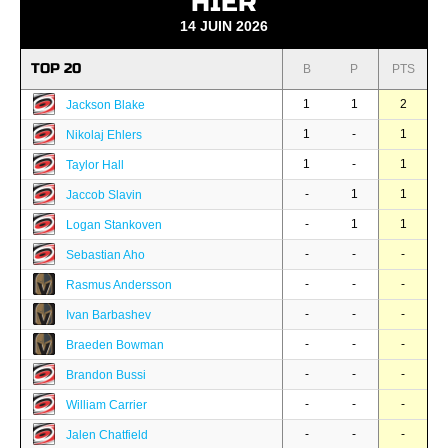
HIER
14 JUIN 2026
TOP 20
B
P
PTS
1
1
2
Jackson Blake
1
-
1
Nikolaj Ehlers
1
-
1
Taylor Hall
-
1
1
Jaccob Slavin
-
1
1
Logan Stankoven
-
-
-
Sebastian Aho
-
-
-
Rasmus Andersson
-
-
-
Ivan Barbashev
-
-
-
Braeden Bowman
-
-
-
Brandon Bussi
-
-
-
William Carrier
-
-
-
Jalen Chatfield