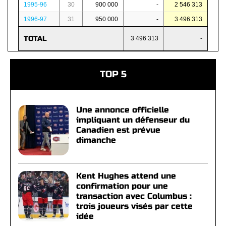
1995-96
30
900 000
-
2 546 313
1996-97
31
950 000
-
3 496 313
TOTAL
3 496 313
-
TOP 5
Une annonce officielle
impliquant un défenseur du
Canadien est prévue
dimanche
Kent Hughes attend une
confirmation pour une
transaction avec Columbus :
trois joueurs visés par cette
idée