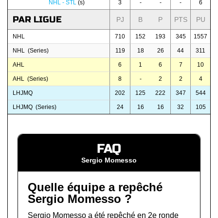
NHL - STL
(s)
3
-
-
-
6
PAR LIGUE
PJ
B
P
PTS
PU
NHL
710
152
193
345
1557
NHL (Series)
119
18
26
44
311
AHL
6
1
6
7
10
AHL (Series)
8
-
2
2
4
LHJMQ
202
125
222
347
544
LHJMQ (Series)
24
16
16
32
105
FAQ
Sergio Momesso
Quelle équipe a repêché
Sergio Momesso ?
Sergio Momesso a été repêché en 2e ronde