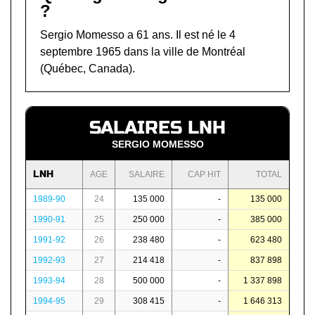
?
Sergio Momesso a 61 ans. Il est né le 4
septembre 1965 dans la ville de Montréal
(Québec, Canada).
SALAIRES LNH
SERGIO MOMESSO
LNH
AGE
SALAIRE
CAP HIT
TOTAL
1989-90
24
135 000
-
135 000
1990-91
25
250 000
-
385 000
1991-92
26
238 480
-
623 480
1992-93
27
214 418
-
837 898
1993-94
28
500 000
-
1 337 898
1994-95
29
308 415
-
1 646 313