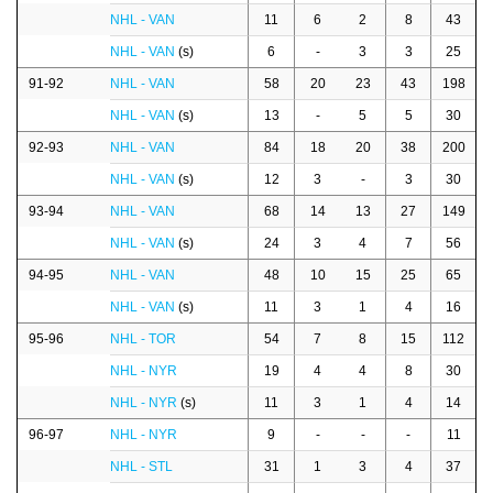
NHL - VAN
11
6
2
8
43
NHL - VAN
(s)
6
-
3
3
25
91-92
NHL - VAN
58
20
23
43
198
NHL - VAN
(s)
13
-
5
5
30
92-93
NHL - VAN
84
18
20
38
200
NHL - VAN
(s)
12
3
-
3
30
93-94
NHL - VAN
68
14
13
27
149
NHL - VAN
(s)
24
3
4
7
56
94-95
NHL - VAN
48
10
15
25
65
NHL - VAN
(s)
11
3
1
4
16
95-96
NHL - TOR
54
7
8
15
112
NHL - NYR
19
4
4
8
30
NHL - NYR
(s)
11
3
1
4
14
96-97
NHL - NYR
9
-
-
-
11
NHL - STL
31
1
3
4
37