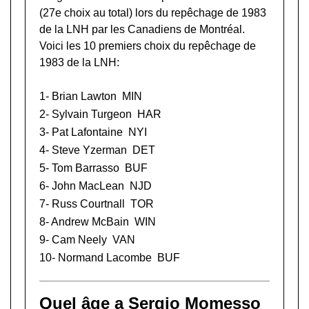
(27e choix au total) lors du
repêchage de 1983
de la LNH
par les Canadiens de Montréal.
Voici les 10 premiers choix du repêchage de
1983 de la LNH:
1-
Brian Lawton
MIN
2-
Sylvain Turgeon
HAR
3-
Pat Lafontaine
NYI
4-
Steve Yzerman
DET
5-
Tom Barrasso
BUF
6-
John MacLean
NJD
7-
Russ Courtnall
TOR
8-
Andrew McBain
WIN
9-
Cam Neely
VAN
10-
Normand Lacombe
BUF
Quel âge a Sergio Momesso