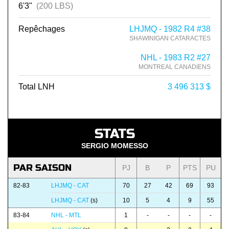
6'3"
(200 LBS)
Repêchages
LHJMQ - 1982 R4 #38
SHAWINIGAN CATARACTES
NHL - 1983 R2 #27
MONTREAL CANADIENS
Total LNH
3 496 313 $
STATS
SERGIO MOMESSO
PAR SAISON
PJ
B
P
PTS
PU
82-83
LHJMQ - CAT
70
27
42
69
93
LHJMQ - CAT
(s)
10
5
4
9
55
83-84
NHL - MTL
1
-
-
-
-