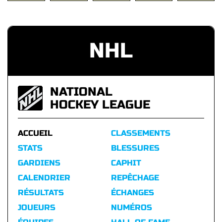
NHL
NATIONAL
HOCKEY LEAGUE
ACCUEIL
CLASSEMENTS
STATS
BLESSURES
GARDIENS
CAPHIT
CALENDRIER
REPÊCHAGE
RÉSULTATS
ÉCHANGES
JOUEURS
NUMÉROS