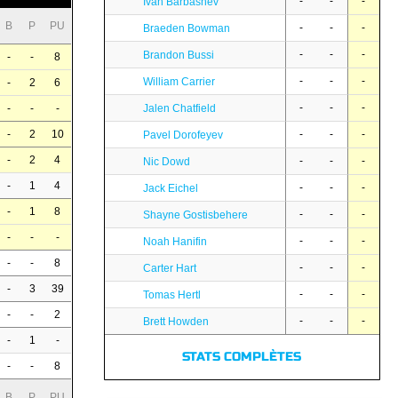
-
-
-
Ivan Barbashev
B
P
PU
-
-
-
Braeden Bowman
-
-
-
Brandon Bussi
-
-
8
-
-
-
William Carrier
-
2
6
-
-
-
Jalen Chatfield
-
-
-
-
-
-
-
2
10
Pavel Dorofeyev
-
2
4
-
-
-
Nic Dowd
-
1
4
-
-
-
Jack Eichel
-
1
8
-
-
-
Shayne Gostisbehere
-
-
-
-
-
-
Noah Hanifin
-
-
8
-
-
-
Carter Hart
-
3
39
-
-
-
Tomas Hertl
-
-
2
-
-
-
Brett Howden
-
1
-
STATS COMPLÈTES
-
-
8
B
P
PU