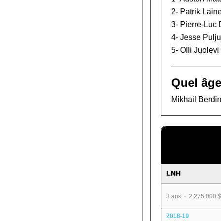
2-
Patrik Lain
3-
Pierre-Luc
4-
Jesse Pulju
5-
Olli Juolevi
Quel âge
Mikhail Berdin
LNH
3 ans · 2 275 000 $
2018-19