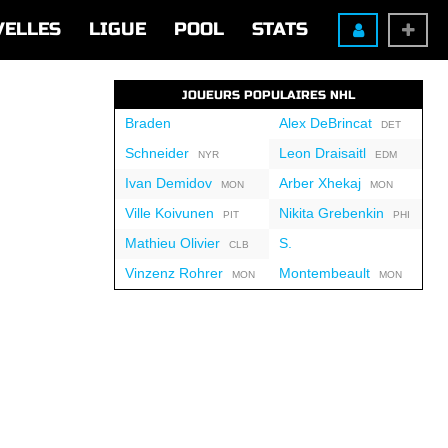
VELLES
LIGUE
POOL
STATS
JOUEURS POPULAIRES NHL
Braden
Alex DeBrincat
DET
Schneider
Leon Draisaitl
NYR
EDM
Ivan Demidov
Arber Xhekaj
MON
MON
Ville Koivunen
Nikita Grebenkin
PIT
PHI
Mathieu Olivier
S.
CLB
Vinzenz Rohrer
Montembeault
MON
MON