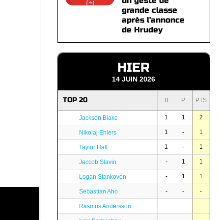
un geste de
grande classe
après l'annonce
de Hrudey
HIER
14 JUIN 2026
TOP 20
B
P
PTS
1
1
2
Jackson Blake
1
-
1
Nikolaj Ehlers
1
-
1
Taylor Hall
-
1
1
Jaccob Slavin
-
1
1
Logan Stankoven
-
-
-
Sebastian Aho
-
-
-
Rasmus Andersson