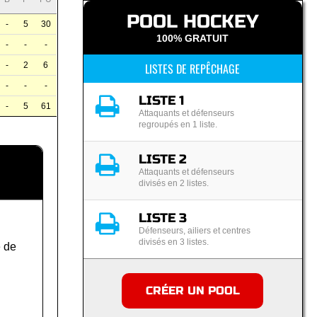
POOL HOCKEY
-
5
30
100% GRATUIT
-
-
-
LISTES DE REPÊCHAGE
-
2
6
-
-
-
LISTE 1
-
5
61
Attaquants et défenseurs
regroupés en 1 liste.
LISTE 2
Attaquants et défenseurs
divisés en 2 listes.
LISTE 3
Défenseurs, ailiers et centres
divisés en 3 listes.
 de
CRÉER UN POOL