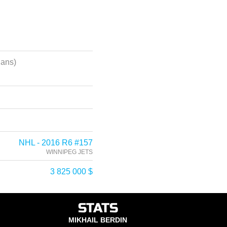
 ans)
NHL - 2016 R6 #157
WINNIPEG JETS
3 825 000 $
STATS
MIKHAIL BERDIN