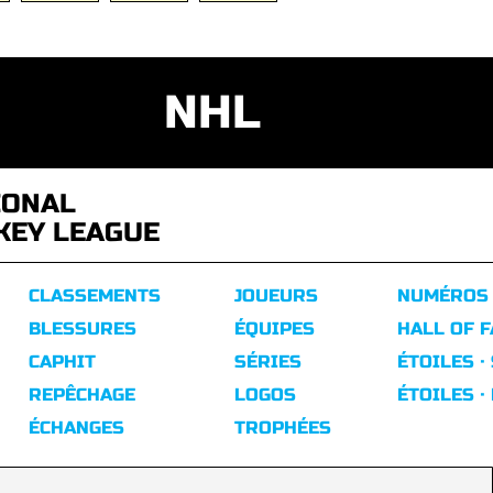
NHL
IONAL
KEY LEAGUE
CLASSEMENTS
JOUEURS
NUMÉROS
BLESSURES
ÉQUIPES
HALL OF 
CAPHIT
SÉRIES
ÉTOILES ·
REPÊCHAGE
LOGOS
ÉTOILES ·
ÉCHANGES
TROPHÉES