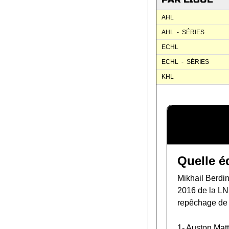
AHL
AHL - SÉRIES
ECHL
ECHL - SÉRIES
KHL
Quelle é
Mikhail Berdin
2016 de la L
repêchage de
1-
Auston Mat