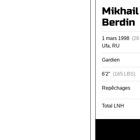
Mikhail
Berdin
1 mars 1998
(28
Ufa, RU
Gardien
6'2"
(165 LBS)
Repêchages
Total LNH