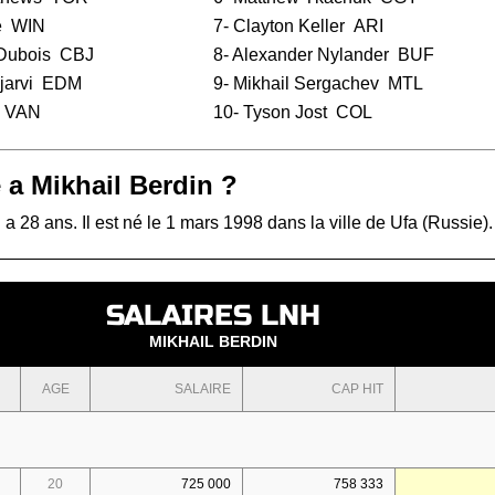
e
WIN
7-
Clayton Keller
ARI
 Dubois
CBJ
8-
Alexander Nylander
BUF
jarvi
EDM
9-
Mikhail Sergachev
MTL
VAN
10-
Tyson Jost
COL
 a Mikhail Berdin ?
 a 28 ans. Il est né le 1 mars 1998 dans la ville de Ufa (Russie).
SALAIRES LNH
MIKHAIL BERDIN
AGE
SALAIRE
CAP HIT
20
725 000
758 333