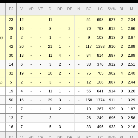
PJ
V
VP
VF
D
DP
DF
N
BC
LC
SV%
BL
M
23
12
-
-
11
-
-
-
51
698
.927
2
2.34
28
16
-
-
8
-
2
-
70
793
.912
1
2.66
S)
3
2
-
-
1
-
-
-
9
103
.913
0
3.67
42
20
-
-
21
1
-
-
117
1293
.910
2
2.89
30
13
-
-
11
4
-
-
84
814
.897
0
2.89
14
6
-
-
3
2
-
-
33
376
.912
0
2.51
32
19
-
-
10
2
-
-
75
765
.902
4
2.40
S)
5
2
-
-
3
-
-
-
12
106
.887
0
2.44
19
4
-
-
11
1
-
-
55
641
.914
0
3.26
50
16
-
-
29
3
-
-
158
1774
.911
1
3.29
11
7
-
-
1
2
-
-
19
267
.929
0
1.87
13
7
-
-
3
-
-
-
26
249
.896
0
2.56
16
7
-
-
5
3
-
-
33
495
.933
0
2.16
PJ
V
VP
VF
D
DP
DF
N
BC
LC
SV%
BL
M