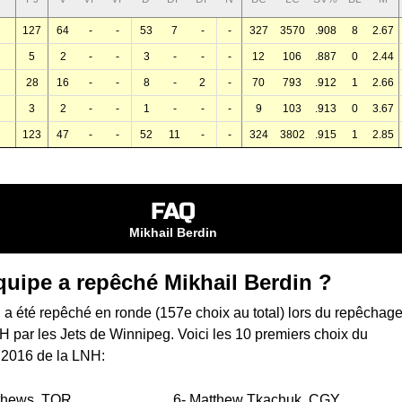
127
64
-
-
53
7
-
-
327
3570
.908
8
2.67
5
2
-
-
3
-
-
-
12
106
.887
0
2.44
28
16
-
-
8
-
2
-
70
793
.912
1
2.66
3
2
-
-
1
-
-
-
9
103
.913
0
3.67
123
47
-
-
52
11
-
-
324
3802
.915
1
2.85
FAQ
Mikhail Berdin
quipe a repêché Mikhail Berdin ?
 a été repêché en ronde (157e choix au total) lors du
repêchage
NH
par les Jets de Winnipeg. Voici les 10 premiers choix du
 2016 de la LNH:
thews
TOR
6-
Matthew Tkachuk
CGY