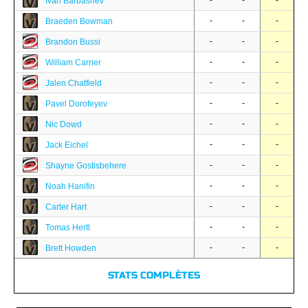
-
-
-
Ivan Barbashev
-
-
-
Braeden Bowman
-
-
-
Brandon Bussi
-
-
-
William Carrier
-
-
-
Jalen Chatfield
-
-
-
Pavel Dorofeyev
-
-
-
Nic Dowd
-
-
-
Jack Eichel
-
-
-
Shayne Gostisbehere
-
-
-
Noah Hanifin
-
-
-
Carter Hart
-
-
-
Tomas Hertl
-
-
-
Brett Howden
STATS COMPLÈTES