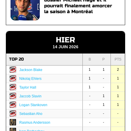
pourrait finalement amorcer
la saison à Montréal
HIER
14 JUIN 2026
TOP 20
B
P
PTS
1
1
2
Jackson Blake
1
-
1
Nikolaj Ehlers
1
-
1
Taylor Hall
-
1
1
Jaccob Slavin
-
1
1
Logan Stankoven
-
-
-
Sebastian Aho
-
-
-
Rasmus Andersson