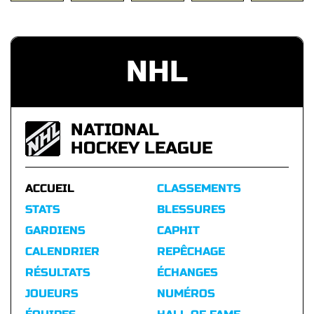
NHL
NATIONAL
HOCKEY LEAGUE
ACCUEIL
CLASSEMENTS
STATS
BLESSURES
GARDIENS
CAPHIT
CALENDRIER
REPÊCHAGE
RÉSULTATS
ÉCHANGES
JOUEURS
NUMÉROS