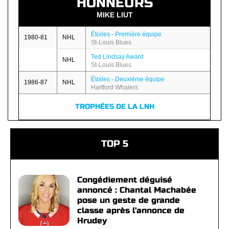
HONNEURS
MIKE LIUT
Étoiles - Première équipe
1980-81
NHL
St-Louis Blues
Ted Lindsay Award
NHL
St-Louis Blues
Étoiles - Deuxième équipe
1986-87
NHL
Hartford Whalers
TROPHÉES DE LA LNH
TOP 5
Congédiement déguisé
annoncé : Chantal Machabée
pose un geste de grande
classe après l'annonce de
Hrudey