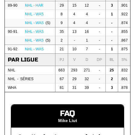
89-90
NHL - HAR
29
15
12
-
3
.901
NHL - WAS
8
4
4
-
1
.922
NHL - WAS
(S)
9
4
4
-
-
.874
90-91
NHL - WAS
35
13
16
-
-
.855
NHL - WAS
(S)
2
-
1
-
-
.867
91-92
NHL - WAS
21
10
7
-
1
.875
PAR LIGUE
PJ
V
D
DP
BL
S%
NHL
663
293
271
-
25
.832
NHL - SÉRIES
67
29
32
-
2
.801
WHA
81
31
39
-
3
.878
FAQ
Mike Liut