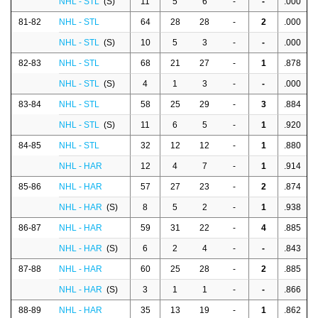
NHL - STL
(S)
11
5
6
-
-
.000
81-82
NHL - STL
64
28
28
-
2
.000
NHL - STL
(S)
10
5
3
-
-
.000
82-83
NHL - STL
68
21
27
-
1
.878
NHL - STL
(S)
4
1
3
-
-
.000
83-84
NHL - STL
58
25
29
-
3
.884
NHL - STL
(S)
11
6
5
-
1
.920
84-85
NHL - STL
32
12
12
-
1
.880
NHL - HAR
12
4
7
-
1
.914
85-86
NHL - HAR
57
27
23
-
2
.874
NHL - HAR
(S)
8
5
2
-
1
.938
86-87
NHL - HAR
59
31
22
-
4
.885
NHL - HAR
(S)
6
2
4
-
-
.843
87-88
NHL - HAR
60
25
28
-
2
.885
NHL - HAR
(S)
3
1
1
-
-
.866
88-89
NHL - HAR
35
13
19
-
1
.862