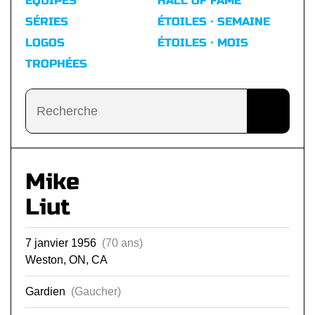
ÉQUIPES
HALL OF FAME
SÉRIES
ÉTOILES · SEMAINE
LOGOS
ÉTOILES · MOIS
TROPHÉES
Mike
Liut
7 janvier 1956
(70 ans)
Weston, ON, CA
Gardien
(Gaucher)