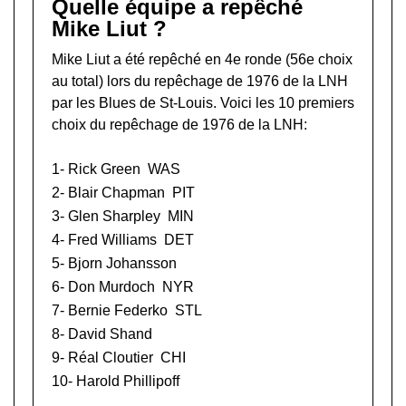
Quelle équipe a repêché
Mike Liut ?
Mike Liut a été repêché en 4e ronde (56e choix
au total) lors du
repêchage de 1976 de la LNH
par les Blues de St-Louis. Voici les 10 premiers
choix du repêchage de 1976 de la LNH:
1-
Rick Green
WAS
2-
Blair Chapman
PIT
3-
Glen Sharpley
MIN
4-
Fred Williams
DET
5-
Bjorn Johansson
6-
Don Murdoch
NYR
7-
Bernie Federko
STL
8-
David Shand
9-
Réal Cloutier
CHI
10-
Harold Phillipoff