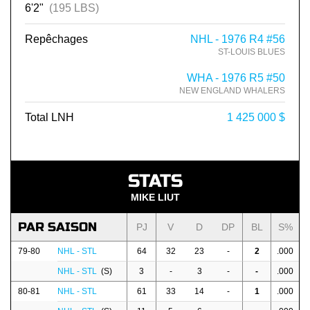
6'2"
(195 LBS)
Repêchages
NHL - 1976 R4 #56
ST-LOUIS BLUES
WHA - 1976 R5 #50
NEW ENGLAND WHALERS
Total LNH
1 425 000 $
STATS
MIKE LIUT
PAR SAISON
PJ
V
D
DP
BL
S%
79-80
NHL - STL
64
32
23
-
2
.000
NHL - STL
(S)
3
-
3
-
-
.000
80-81
NHL - STL
61
33
14
-
1
.000