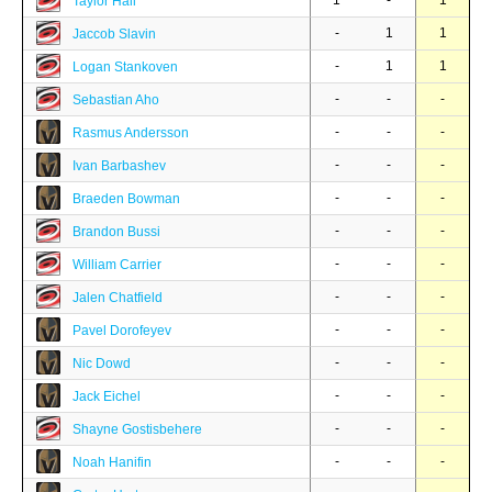
1
-
1
Taylor Hall
-
1
1
Jaccob Slavin
-
1
1
Logan Stankoven
-
-
-
Sebastian Aho
-
-
-
Rasmus Andersson
-
-
-
Ivan Barbashev
-
-
-
Braeden Bowman
-
-
-
Brandon Bussi
-
-
-
William Carrier
-
-
-
Jalen Chatfield
-
-
-
Pavel Dorofeyev
-
-
-
Nic Dowd
-
-
-
Jack Eichel
-
-
-
Shayne Gostisbehere
-
-
-
Noah Hanifin