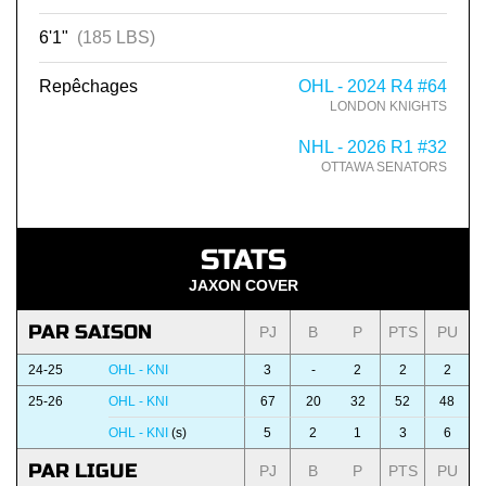
6'1"
(185 LBS)
Repêchages
OHL - 2024 R4 #64
LONDON KNIGHTS
NHL - 2026 R1 #32
OTTAWA SENATORS
STATS
JAXON COVER
PAR SAISON
PJ
B
P
PTS
PU
24-25
OHL - KNI
3
-
2
2
2
25-26
OHL - KNI
67
20
32
52
48
OHL - KNI
(s)
5
2
1
3
6
PAR LIGUE
PJ
B
P
PTS
PU