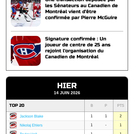
les Sénateurs au Canadien de
Montréal vient d'être
confirmée par Pierre McGuire
Signature confirmée : Un
joueur de centre de 25 ans
rejoint l'organisation du
Canadien de Montréal
HIER
14 JUIN 2026
TOP 20
B
P
PTS
1
1
2
Jackson Blake
1
-
1
Nikolaj Ehlers