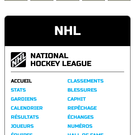
NHL
NATIONAL
HOCKEY LEAGUE
ACCUEIL
CLASSEMENTS
STATS
BLESSURES
GARDIENS
CAPHIT
CALENDRIER
REPÊCHAGE
RÉSULTATS
ÉCHANGES
JOUEURS
NUMÉROS