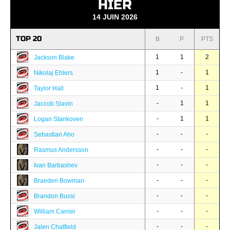
HIER
14 JUIN 2026
TOP 20
B
P
PTS
1
1
2
Jackson Blake
1
-
1
Nikolaj Ehlers
1
-
1
Taylor Hall
-
1
1
Jaccob Slavin
-
1
1
Logan Stankoven
-
-
-
Sebastian Aho
-
-
-
Rasmus Andersson
-
-
-
Ivan Barbashev
-
-
-
Braeden Bowman
-
-
-
Brandon Bussi
-
-
-
William Carrier
-
-
-
Jalen Chatfield