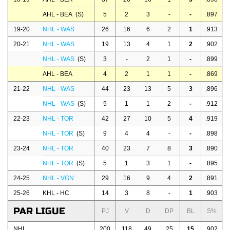
AHL - BEA (S)
5
2
3
-
-
.897
19-20
NHL - WAS
26
16
6
2
1
.913
20-21
NHL - WAS
19
13
4
1
2
.902
NHL - WAS
(S)
3
-
2
1
-
.899
AHL - BEA
4
2
1
1
-
.869
21-22
NHL - WAS
44
23
13
5
3
.896
NHL - WAS
(S)
5
1
1
2
-
.912
22-23
NHL - TOR
42
27
10
5
4
.919
NHL - TOR
(S)
9
4
4
-
-
.898
23-24
NHL - TOR
40
23
7
8
3
.890
NHL - TOR
(S)
5
1
3
1
-
.895
24-25
NHL - VGN
29
16
9
4
2
.891
25-26
KHL - HC
14
3
8
-
1
.903
PAR LIGUE
PJ
V
D
DP
BL
S%
NHL
200
118
49
25
15
.902