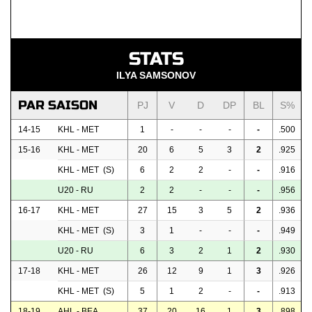
STATS
ILYA SAMSONOV
PAR SAISON
PJ
V
D
DP
BL
S%
14-15
KHL - MET
1
-
-
-
-
.500
15-16
KHL - MET
20
6
5
3
2
.925
KHL - MET (S)
6
2
2
-
-
.916
U20 - RU
2
2
-
-
-
.956
16-17
KHL - MET
27
15
3
5
2
.936
KHL - MET (S)
3
1
-
-
-
.949
U20 - RU
6
3
2
1
2
.930
17-18
KHL - MET
26
12
9
1
3
.926
KHL - MET (S)
5
1
2
-
-
.913
18-19
AHL - BEA
37
20
16
1
3
.898