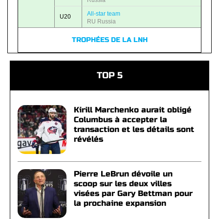
Russia
All-star team
U20
RU Russia
TROPHÉES DE LA LNH
TOP 5
Kirill Marchenko aurait obligé
Columbus à accepter la
transaction et les détails sont
révélés
Pierre LeBrun dévoile un
scoop sur les deux villes
visées par Gary Bettman pour
la prochaine expansion