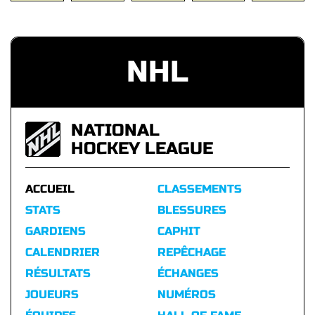
NHL
NATIONAL
HOCKEY LEAGUE
ACCUEIL
CLASSEMENTS
STATS
BLESSURES
GARDIENS
CAPHIT
CALENDRIER
REPÊCHAGE
RÉSULTATS
ÉCHANGES
JOUEURS
NUMÉROS