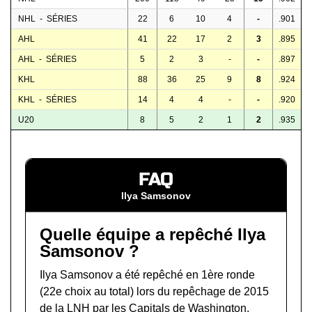
NHL - SÉRIES
22
6
10
4
-
.901
AHL
41
22
17
2
3
.895
AHL - SÉRIES
5
2
3
-
-
.897
KHL
88
36
25
9
8
.924
KHL - SÉRIES
14
4
4
-
-
.920
U20
8
5
2
1
2
.935
FAQ
Ilya Samsonov
Quelle équipe a repêché Ilya
Samsonov ?
Ilya Samsonov a été repêché en 1ère ronde
(22e choix au total) lors du
repêchage de 2015
de la LNH
par les Capitals de Washington.