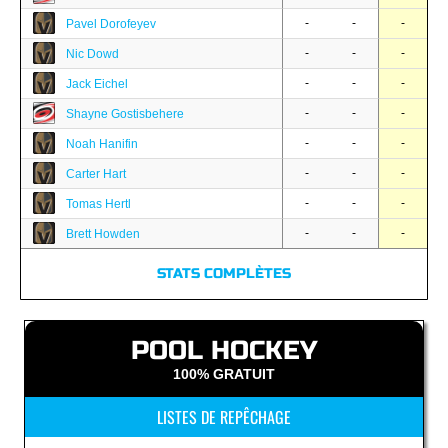
-
-
-
Pavel Dorofeyev
-
-
-
Nic Dowd
-
-
-
Jack Eichel
-
-
-
Shayne Gostisbehere
-
-
-
Noah Hanifin
-
-
-
Carter Hart
-
-
-
Tomas Hertl
-
-
-
Brett Howden
STATS COMPLÈTES
POOL HOCKEY
100% GRATUIT
LISTES DE REPÊCHAGE