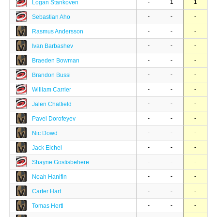
-
1
1
Logan Stankoven
-
-
-
Sebastian Aho
-
-
-
Rasmus Andersson
-
-
-
Ivan Barbashev
-
-
-
Braeden Bowman
-
-
-
Brandon Bussi
-
-
-
William Carrier
-
-
-
Jalen Chatfield
-
-
-
Pavel Dorofeyev
-
-
-
Nic Dowd
-
-
-
Jack Eichel
-
-
-
Shayne Gostisbehere
-
-
-
Noah Hanifin
-
-
-
Carter Hart
-
-
-
Tomas Hertl