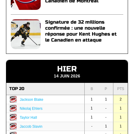
Canadien de Montréal
Signature de 32 millions
confirmée : une nouvelle
réponse pour Kent Hughes et
le Canadien en attaque
HIER
14 JUIN 2026
TOP 20
B
P
PTS
1
1
2
Jackson Blake
1
-
1
Nikolaj Ehlers
1
-
1
Taylor Hall
-
1
1
Jaccob Slavin