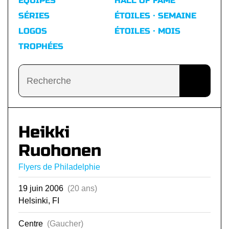
ÉQUIPES
HALL OF FAME
SÉRIES
ÉTOILES · SEMAINE
LOGOS
ÉTOILES · MOIS
TROPHÉES
Heikki
Ruohonen
Flyers de Philadelphie
19 juin 2006
(20 ans)
Helsinki, FI
Centre
(Gaucher)