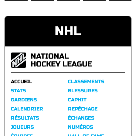
NHL
NATIONAL
HOCKEY LEAGUE
ACCUEIL
CLASSEMENTS
STATS
BLESSURES
GARDIENS
CAPHIT
CALENDRIER
REPÊCHAGE
RÉSULTATS
ÉCHANGES
JOUEURS
NUMÉROS