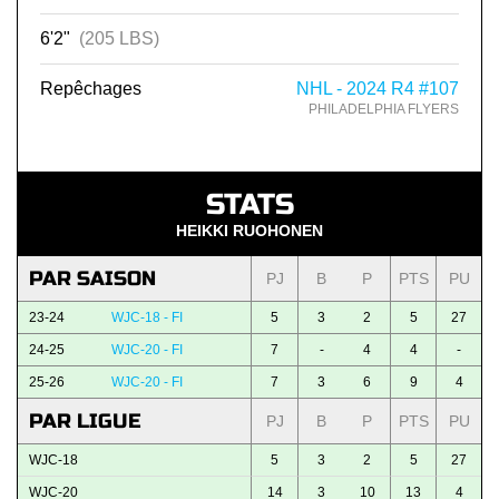
6'2"
(205 LBS)
Repêchages
NHL - 2024 R4 #107
PHILADELPHIA FLYERS
STATS
HEIKKI RUOHONEN
PAR SAISON
PJ
B
P
PTS
PU
23-24
WJC-18 - FI
5
3
2
5
27
24-25
WJC-20 - FI
7
-
4
4
-
25-26
WJC-20 - FI
7
3
6
9
4
PAR LIGUE
PJ
B
P
PTS
PU
WJC-18
5
3
2
5
27
WJC-20
14
3
10
13
4