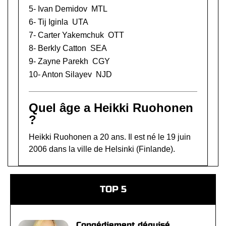
5-
Ivan Demidov
MTL
6-
Tij Iginla
UTA
7-
Carter Yakemchuk
OTT
8-
Berkly Catton
SEA
9-
Zayne Parekh
CGY
10-
Anton Silayev
NJD
Quel âge a Heikki Ruohonen
?
Heikki Ruohonen a 20 ans. Il est né le 19 juin
2006 dans la ville de Helsinki (Finlande).
TOP 5
Congédiement déguisé